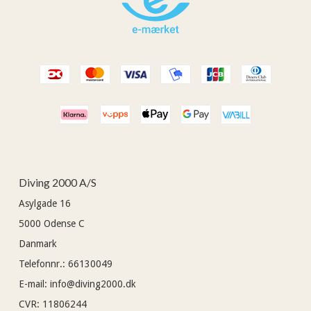
Diving 2000 A/S
Asylgade 16
5000
Odense C
Danmark
Telefonnr.
:
66130049
E-mail
:
info@diving2000.dk
CVR
:
11806244