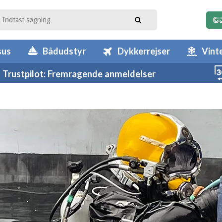
sus
Bådudstyr
Dykkerrejser
Vint
Trustpilot: Fremragende anmeldelser