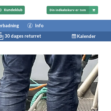
Kundeklub
Din indkøbskurv er tom
erbadning
Info
30 dages returret
Kalender