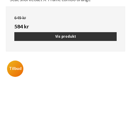
649 kr
584 kr
Vis produkt
Tilbud