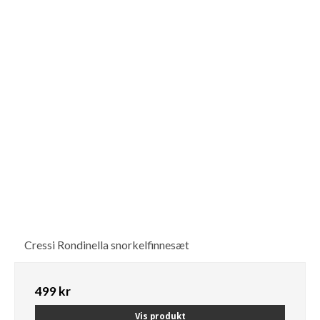
Cressi Rondinella snorkelfinnesæt
499 kr
Vis produkt