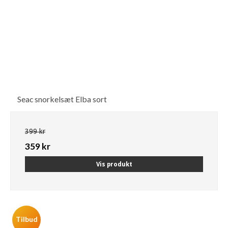
Seac snorkelsæt Elba sort
399 kr
359 kr
Vis produkt
Tilbud