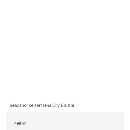
Seac snorkelsæt Iena Dry Bis blå
499 kr