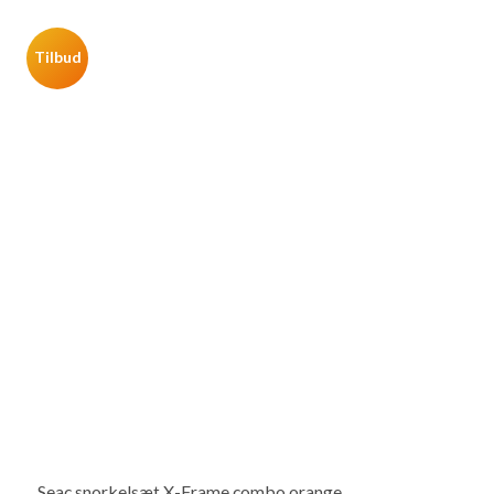
Tilbud
Seac snorkelsæt X-Frame combo orange