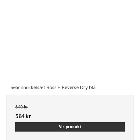
Seac snorkelsæt Boss + Reverse Dry blå
649 kr
584 kr
Vis produkt