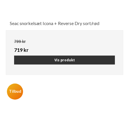
Seac snorkelsæt Icona + Reverse Dry sort/rød
799 kr
719 kr
Vis produkt
Tilbud