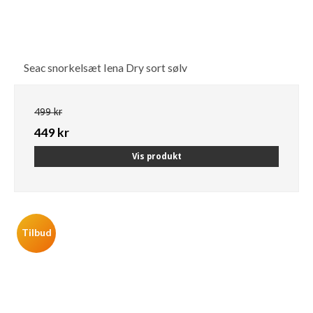
Seac snorkelsæt Iena Dry sort sølv
499 kr
449 kr
Vis produkt
Tilbud