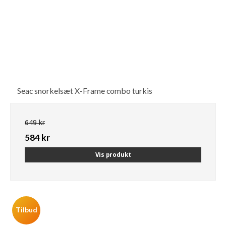
Seac snorkelsæt X-Frame combo turkis
649 kr
584 kr
Vis produkt
Tilbud