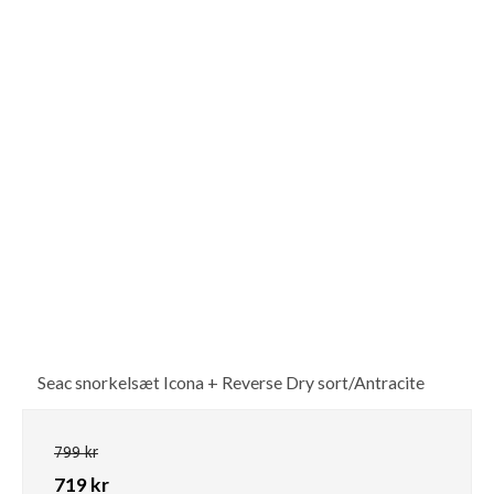
Seac snorkelsæt Icona + Reverse Dry sort/Antracite
799 kr
719 kr