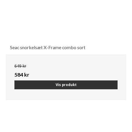
Seac snorkelsæt X-Frame combo sort
649 kr
584 kr
Vis produkt