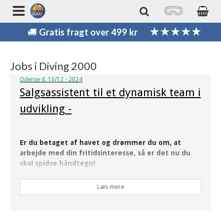
Gratis fragt over 499 kr
Jobs i Diving 2000
Odense d. 10/12 - 2024
Salgsassistent til et dynamisk team i
udvikling -
Er du betaget af havet og drømmer du om, at
arbejde med din fritidsinteresse, så er det nu du
skal spidse håndtegn!
Diving2000 A/S søger en salgsassistent med flair og lyst til
Læs mere
salg, rådgivning og vejledning i vores dykkerbutik i Odense.
Vi er i rivende udvikling og vi løber stærkt, meget stærkt.
Derfor søger vi en ny kollega til vores team.