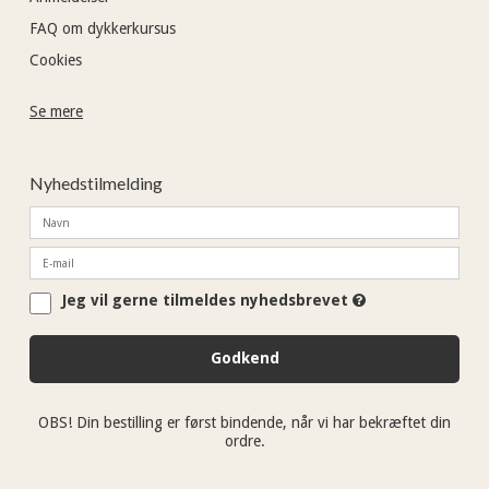
forudsætning, for at blive taget i betragtning til jobbet.
interesseret glæder vi os til at hører fra dig hurtigst muligt.
FAQ om dykkerkursus
En ren straffe- og børneattest er en forudsætning, for at
Jan Laurenborg Olsen
Cookies
blive taget i betragtning til jobbet.
jan@diving2000.dk
Jan Laurenborg Olsen
Se mere
jan@diving2000.dk
Nyhedstilmelding
Jeg vil gerne tilmeldes nyhedsbrevet
Godkend
OBS! Din bestilling er først bindende, når vi har bekræftet din
ordre.