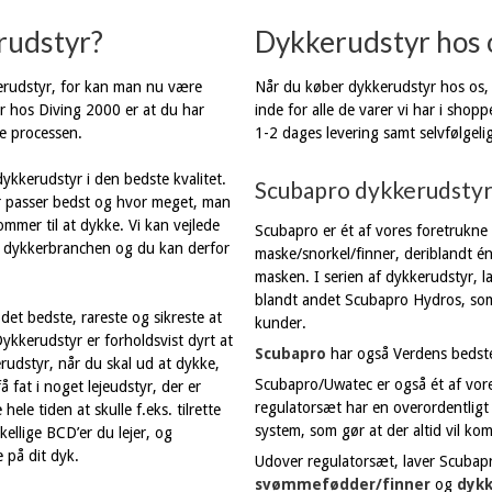
rudstyr?
Dykkerudstyr hos 
kerudstyr, for kan man nu være
Når du køber dykkerudstyr hos os, e
yr hos Diving 2000 er at du har
inde for alle de varer vi har i shop
le processen.
1-2 dages levering samt selvfølgeli
ykkerudstyr i den bedste kvalitet.
Scubapro dykkerudsty
der passer bedst og hvor meget, man
mmer til at dykke. Vi kan vejlede
Scubapro er ét af vores foretrukne 
 i dykkerbranchen og du kan derfor
maske/snorkel/finner, deriblandt 
masken. I serien af dykkerudstyr, 
blandt andet Scubapro Hydros, som 
det bedste, rareste og sikreste at
kunder.
ykkerudstyr er forholdsvist dyrt at
Scubapro
har også Verdens beds
kerudstyr, når du skal ud at dykke,
Scubapro/Uwatec er også ét af vor
å fat i noget lejeudstyr, der er
regulatorsæt har en overordentligt 
ele tiden at skulle f.eks. tilrette
system, som gør at der altid vil ko
llige BCD’er du lejer, og
 på dit dyk.
Udover regulatorsæt, laver Scubapr
svømmefødder/finner
og
dyk