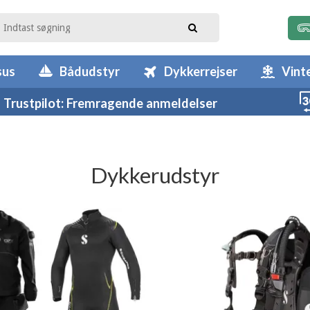
sus
Bådudstyr
Dykkerrejser
Vint
Trustpilot: Fremragende anmeldelser
Dykkerudstyr