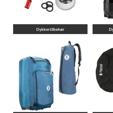
Dykkertilbehør
Dy