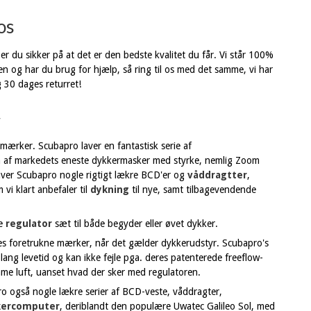
os
r du sikker på at det er den bedste kvalitet du får. Vi står 100%
pen og har du brug for hjælp, så ring til os med det samme, vi har
g 30 dages returret!
r
mærker. Scubapro laver en fantastisk serie af
én af markedets eneste dykkermasker med styrke, nemlig Zoom
laver Scubapro nogle rigtigt lækre BCD'er og
våddragtter
,
vi klart anbefaler til
dykning
til nye, samt tilbagevendende
te
regulator
sæt til både begyder eller øvet dykker.
es foretrukne mærker, når det gælder dykkerudstyr. Scubapro's
lang levetid og kan ikke fejle pga. deres patenterede freeflow-
mme luft, uanset hvad der sker med regulatoren.
o også nogle lækre serier af BCD-veste, våddragter,
kercomputer
, deriblandt den populære Uwatec Galileo Sol, med