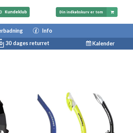
Kundeklub
Din indkøbskurv er tom
erbadning
Info
30 dages returret
Kalender