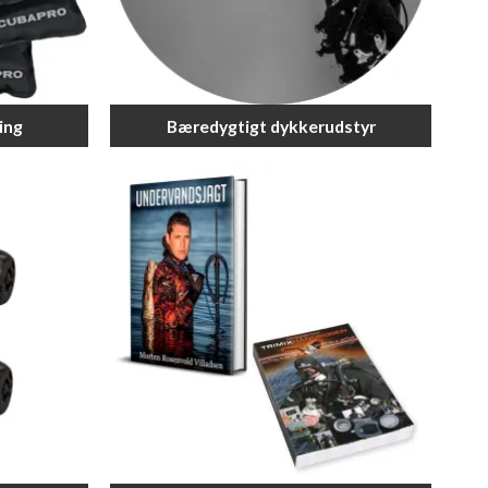
ing
Bæredygtigt dykkerudstyr