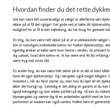
Hvordan finder du det rette dykke
Det kan være lidt uoverskueligt at vælge sit allerførste sæt dyk
sikker på at få det rigtige? Det gode ved at købe dit dykkerudst
mulighed for at få al den vejledning, du har brug for gennem he
Én ting, du kan være helt sikker på er at vi udelukkende sælger d
Der er naturligvis individuelle behov for hvilket dykkerudstyr, 
egentlig ønsker at købe samt hvor henne i verden, du primært ko
dig uanset, hvad dine behov er. Vi har mere end 40 års erfaring
være tryg ved vores råd.
En anden ting, du kan være helt sikker på er at det er klart både 
have dit eget dykkerudstyr. Og i længden også meget billigere. D
investere i, når du først starter op, men hvis du lejer alt dit dyk
løber det hurtigt op. Samtidig er det aldrig en garanti at du kan f
ligeså behageligt og som sidder perfekt på dig. Så kan du risikere h
blymængden og vænne dig til en anderledes opdrift med de forske
pasformen af masken kan også variere, hvilket bare er generende