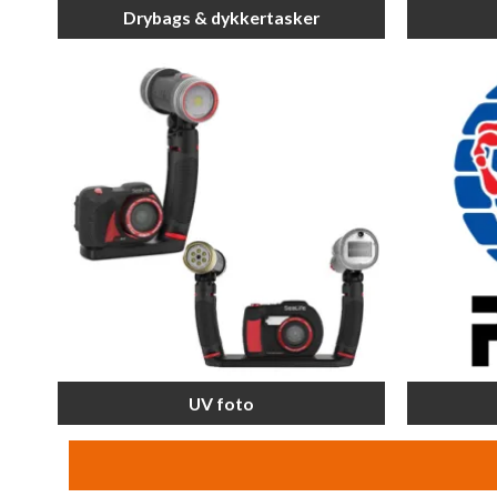
Drybags & dykkertasker
UV foto