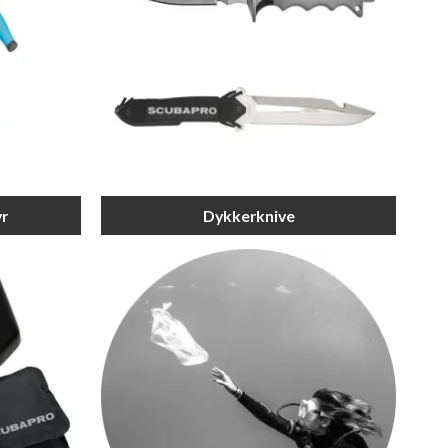
yr
Dykkerknive