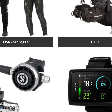
Dykkerdragter
BCD