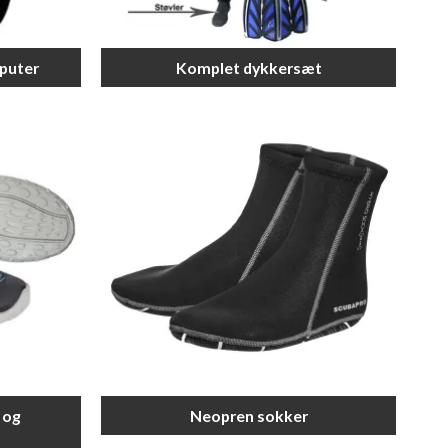
puter
Komplet dykkersæt
 og
Neopren sokker