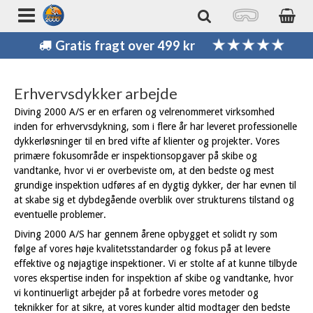
Gratis fragt over 499 kr
Erhvervsdykker arbejde
Diving 2000 A/S er en erfaren og velrenommeret virksomhed
inden for erhvervsdykning, som i flere år har leveret professionelle
dykkerløsninger til en bred vifte af klienter og projekter. Vores
primære fokusområde er inspektionsopgaver på skibe og
vandtanke, hvor vi er overbeviste om, at den bedste og mest
grundige inspektion udføres af en dygtig dykker, der har evnen til
at skabe sig et dybdegående overblik over strukturens tilstand og
eventuelle problemer.
Diving 2000 A/S har gennem årene opbygget et solidt ry som
følge af vores høje kvalitetsstandarder og fokus på at levere
effektive og nøjagtige inspektioner. Vi er stolte af at kunne tilbyde
vores ekspertise inden for inspektion af skibe og vandtanke, hvor
vi kontinuerligt arbejder på at forbedre vores metoder og
teknikker for at sikre, at vores kunder altid modtager den bedste