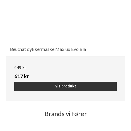
Beuchat dykkermaske Maxlux Evo Blå
649 kr
617 kr
Vis produkt
Brands vi fører