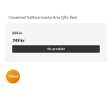
Oceanreef fullface maske Aria QR+ Rød
899 kr
749 kr
Vis produkt
Tilbud