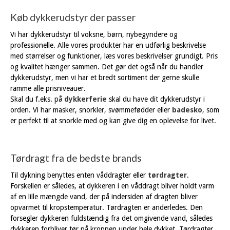
Køb dykkerudstyr der passer
Vi har dykkerudstyr til voksne, børn, nybegyndere og
professionelle. Alle vores produkter har en udførlig beskrivelse
med størrelser og funktioner, læs vores beskrivelser grundigt. Pris
og kvalitet hænger sammen. Det gør det også når du handler
dykkerudstyr, men vi har et bredt sortiment der gerne skulle
ramme alle prisniveauer.
Skal du f.eks. på
dykkerferie
skal du have dit dykkerudstyr i
orden. Vi har masker, snorkler, svømmefødder eller
badesko
, som
er perfekt til at snorkle med og kan give dig en oplevelse for livet.
Tørdragt fra de bedste brands
Til dykning benyttes enten våddragter eller
tørdragter
.
Forskellen er således, at dykkeren i en våddragt bliver holdt varm
af en lille mængde vand, der på indersiden af dragten bliver
opvarmet til kropstemperatur. Tørdragten er anderledes. Den
forsegler dykkeren fuldstændig fra det omgivende vand, således
dykkeren forbliver tør på kroppen under hele dykket. Tørdragter