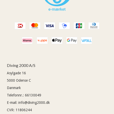
Diving 2000 A/S
Asylgade 16
5000
Odense C
Danmark
Telefonnr.
:
66130049
E-mail
:
info@diving2000.dk
CVR
:
11806244