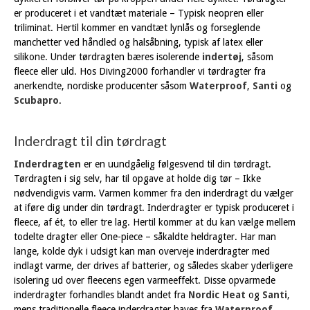
er produceret i et vandtæt materiale – Typisk neopren eller
triliminat. Hertil kommer en vandtæt lynlås og forseglende
manchetter ved håndled og halsåbning, typisk af latex eller
silikone. Under tørdragten bæres isolerende
indertøj
, såsom
fleece eller uld. Hos Diving2000 forhandler vi tørdragter fra
anerkendte, nordiske producenter såsom
Waterproof
,
Santi
og
Scubapro
.
Inderdragt til din tørdragt
Inderdragten
er en uundgåelig følgesvend til din tørdragt.
Tørdragten i sig selv, har til opgave at holde dig tør – Ikke
nødvendigvis varm. Varmen kommer fra den inderdragt du vælger
at iføre dig under din tørdragt. Inderdragter er typisk produceret i
fleece, af ét, to eller tre lag. Hertil kommer at du kan vælge mellem
todelte dragter eller One-piece – såkaldte heldragter. Har man
lange, kolde dyk i udsigt kan man overveje inderdragter med
indlagt varme, der drives af batterier, og således skaber yderligere
isolering ud over fleecens egen varmeeffekt. Disse opvarmede
inderdragter forhandles blandt andet fra
Nordic Heat
og
Santi
,
mens traditionelle fleece inderdragter haves fra
Waterproof
,