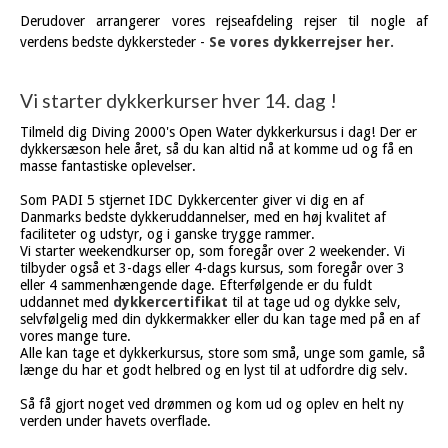
Derudover arrangerer vores rejseafdeling rejser til nogle af
verdens bedste dykkersteder -
Se vores dykkerrejser her.
Vi starter dykkerkurser hver 14. dag !
Tilmeld dig Diving 2000's Open Water dykkerkursus i dag! Der er
dykkersæson hele året, så du kan altid nå at komme ud og få en
masse fantastiske oplevelser.
Som PADI 5 stjernet IDC Dykkercenter giver vi dig en af
Danmarks bedste dykkeruddannelser, med en høj kvalitet af
faciliteter og udstyr, og i ganske trygge rammer.
Vi starter weekendkurser op, som foregår over 2 weekender. Vi
tilbyder også et 3-dags eller 4-dags kursus, som foregår over 3
eller 4 sammenhængende dage. Efterfølgende er du fuldt
uddannet med
dykkercertifikat
til at tage ud og dykke selv,
selvfølgelig med din dykkermakker eller du kan tage med på en af
vores mange ture.
Alle kan tage et dykkerkursus, store som små, unge som gamle, så
længe du har et godt helbred og en lyst til at udfordre dig selv.
Så få gjort noget ved drømmen og kom ud og oplev en helt ny
verden under havets overflade.