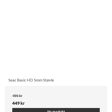
Seac Basic HD 5mm Støvle
499 kr
449 kr
Vis produkt