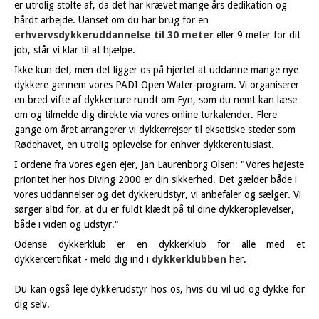
er utrolig stolte af, da det har krævet mange års dedikation og
hårdt arbejde. Uanset om du har brug for en
erhvervsdykkeruddannelse til 30 meter
eller 9 meter for dit
job, står vi klar til at hjælpe.
Ikke kun det, men det ligger os på hjertet at uddanne mange nye
dykkere gennem vores PADI Open Water-program. Vi organiserer
en bred vifte af dykkerture rundt om Fyn, som du nemt kan læse
om og tilmelde dig direkte via vores online turkalender. Flere
gange om året arrangerer vi dykkerrejser til eksotiske steder som
Rødehavet, en utrolig oplevelse for enhver dykkerentusiast.
I ordene fra vores egen ejer, Jan Laurenborg Olsen: "Vores højeste
prioritet her hos Diving 2000 er din sikkerhed. Det gælder både i
vores uddannelser og det dykkerudstyr, vi anbefaler og sælger. Vi
sørger altid for, at du er fuldt klædt på til dine dykkeroplevelser,
både i viden og udstyr."
Odense dykkerklub er en dykkerklub for alle med et
dykkercertifikat - meld dig ind i
dykkerklubben
her.
Du kan også leje dykkerudstyr hos os, hvis du vil ud og dykke for
dig selv.