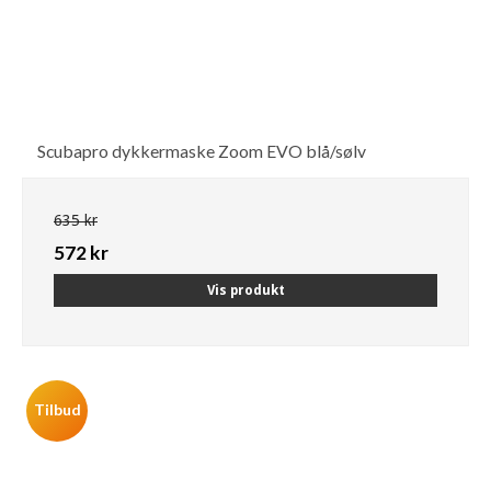
Scubapro dykkermaske Zoom EVO blå/sølv
635 kr
572 kr
Vis produkt
Tilbud