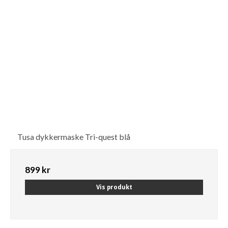
Tusa dykkermaske Tri-quest blå
899 kr
Vis produkt