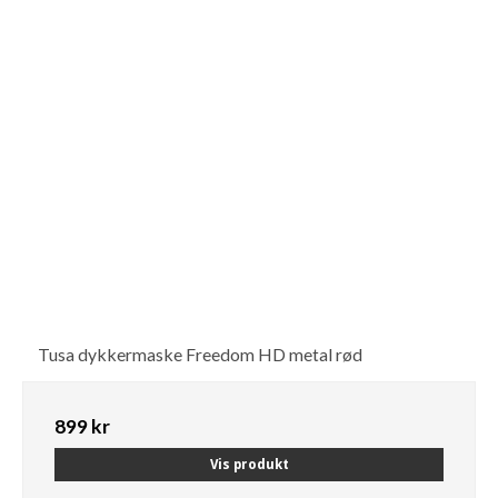
Tusa dykkermaske Freedom HD metal rød
899 kr
Vis produkt