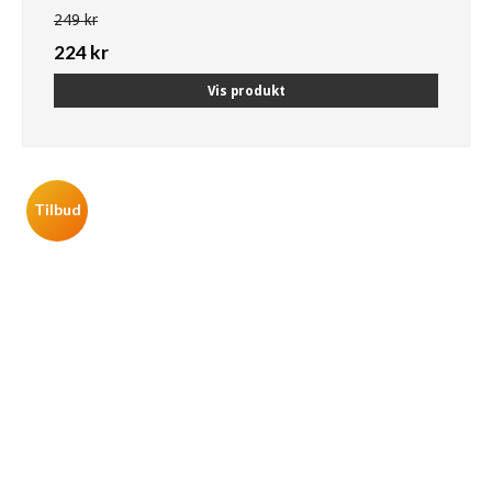
249 kr
224 kr
Vis produkt
Tilbud