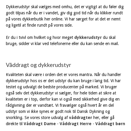
Dykkerudstyr skal vælges med omhu, det er vigtigt at du føler dig
godt tilpas når du er i vandet, giv dig god tid når du klikker rundt
på vores dykkerbutik her online. Vi har sørget for at det er nemt
og ligetil at finde rundt på vores side.
Er du i tvivl om hvilket og hvor meget
dykkerudstyr
du skal
bruge, sidder vi klar ved telefonerne eller du kan sende en mail.
Våddragt og dykkerudstyr
Kvaliteten skal være i orden det er vores mantra. Når du handler
dykkerudstyr hos os er det udstyr du kan bruge i lang tid. Vi har
testet og udvalgt de bedste producenter på marked. Vi bruger
også selv det dykkerudstyr vi sælger, for hele tiden at sikre at
kvaliteten er i top, derfor kan vi også med sikkerhed give dig en
rådgivning der er vandtæt. Vi fravælger også hvert år en del
udstyr som vi ikke synes er godt nok til Dansk Dykning og
snorkling. Se vores store udvalg af
våddragter
her, eller gå
direkte til
Våddragt Dame
-
Våddragt Herre
-
Våddragt børn