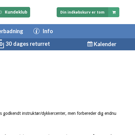
Kundeklub
Din indkøbskurv er tom
erbadning
Info
30 dages returret
Kalender
g hos godkendt instruktør/dykkercenter, men forbereder dig endnu