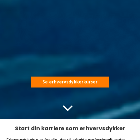
Se erhvervsdykkerkurser
Start din karriere som erhvervsdykker
Erhvervsdykning er for dig, der vil arbejde professionelt under