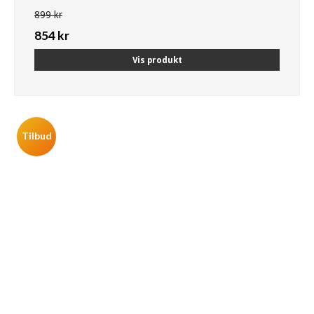
899 kr
854 kr
Vis produkt
Tilbud