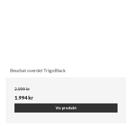
Beuchat overdel TrigoBlack
2.099 kr
1.994 kr
Vis produkt