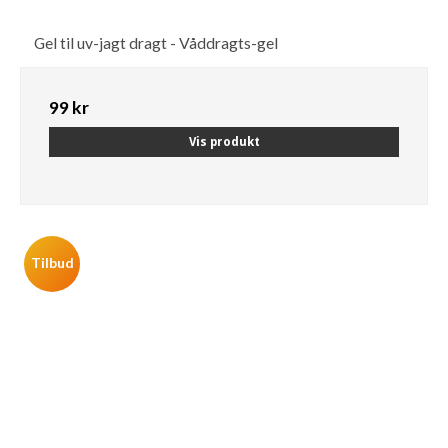
Gel til uv-jagt dragt - Våddragts-gel
99 kr
Vis produkt
Tilbud