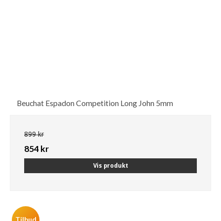
Beuchat Espadon Competition Long John 5mm
899 kr
854 kr
Vis produkt
Tilbud