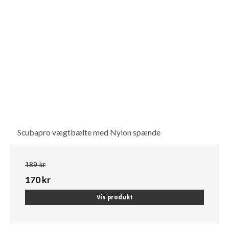
Scubapro vægtbælte med Nylon spænde
189 kr
170 kr
Vis produkt