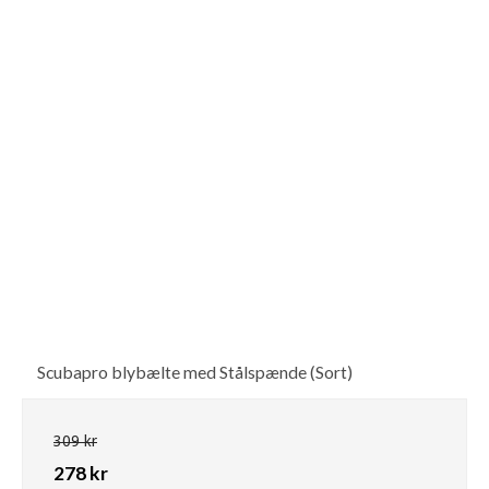
Scubapro blybælte med Stålspænde (Sort)
309 kr
278 kr