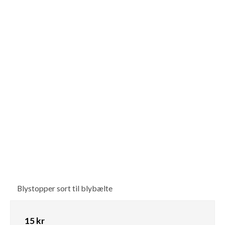
Blystopper sort til blybælte
15 kr