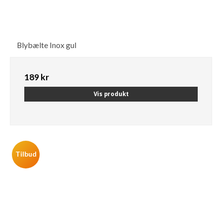
Blybælte Inox gul
189 kr
Vis produkt
Tilbud