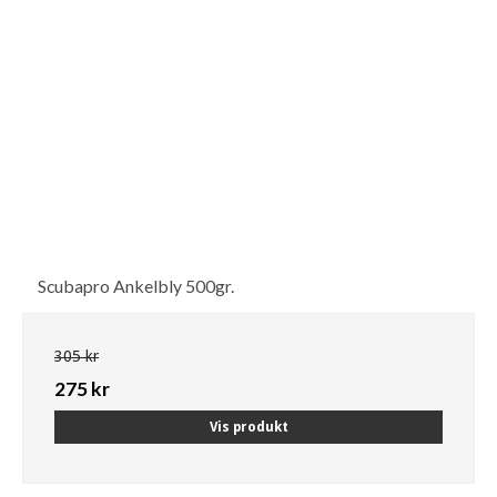
Scubapro Ankelbly 500gr.
305 kr
275 kr
Vis produkt