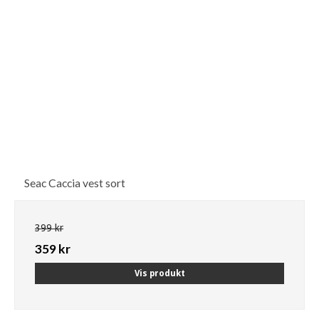
Seac Caccia vest sort
399 kr
359 kr
Vis produkt