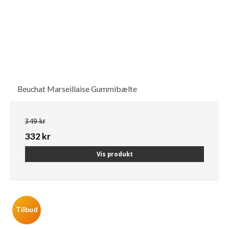
Beuchat Marseillaise Gummibælte
349 kr
332 kr
Vis produkt
Tilbud