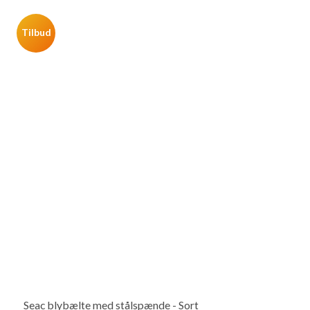
Tilbud
Seac blybælte med stålspænde - Sort