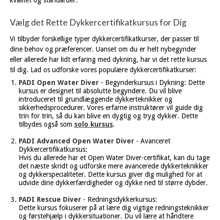
kvalitet og standarder.
Vælg det Rette Dykkercertifikatkursus for Dig
Vi tilbyder forskellige typer dykkercertifikatkurser, der passer til
dine behov og præferencer. Uanset om du er helt nybegynder
eller allerede har lidt erfaring med dykning, har vi det rette kursus
til dig. Lad os udforske vores populære dykkercertifikatkurser:
PADI Open Water Diver
- Begynderkursus i Dykning: Dette
kursus er designet til absolutte begyndere. Du vil blive
introduceret til grundlæggende dykkerteknikker og
sikkerhedsprocedurer. Vores erfarne instruktører vil guide dig
trin for trin, så du kan blive en dygtig og tryg dykker. Dette
tilbydes også som
solo kursus
.
PADI Advanced Open Water Diver
- Avanceret
Dykkercertifikatkursus:
Hvis du allerede har et Open Water Diver-certifikat, kan du tage
det næste skridt og udforske mere avancerede dykkerteknikker
og dykkerspecialiteter. Dette kursus giver dig mulighed for at
udvide dine dykkerfærdigheder og dykke ned til større dybder.
PADI Rescue Diver
- Redningsdykkerkursus:
Dette kursus fokuserer på at lære dig vigtige redningsteknikker
og førstehjælp i dykkersituationer. Du vil lære at håndtere