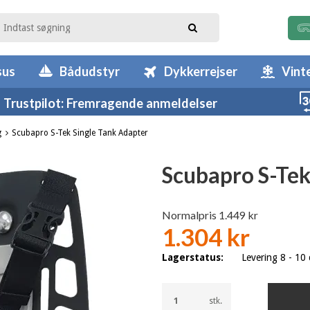
sus
Bådudstyr
Dykkerrejser
Vint
Trustpilot: Fremragende anmeldelser
g
Scubapro S-Tek Single Tank Adapter
Scubapro S-Tek
Normalpris 1.449 kr
1.304 kr
Lagerstatus:
Levering 8 - 10
stk.