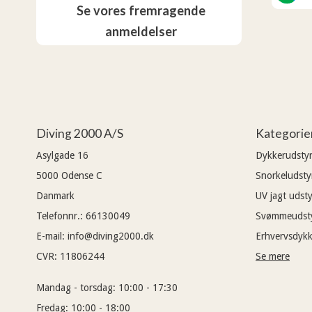
Se vores fremragende
anmeldelser
Diving 2000 A/S
Kategorie
Asylgade 16
Dykkerudsty
5000
Odense C
Snorkeludsty
Danmark
UV jagt udsty
Telefonnr.
:
66130049
Svømmeudst
E-mail
:
info@diving2000.dk
Erhvervsdykk
CVR
:
11806244
Se mere
Mandag - torsdag:
10:00 - 17:30
Fredag:
10:00 - 18:00