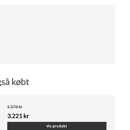
gså købt
3.579 kr
3.221 kr
Vis produkt