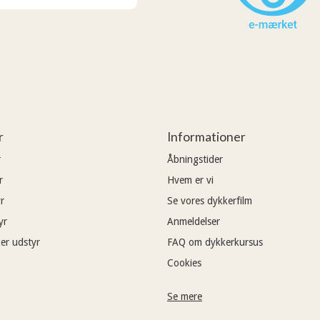
r
Informationer
r
Åbningstider
r
Hvem er vi
r
Se vores dykkerfilm
yr
Anmeldelser
er udstyr
FAQ om dykkerkursus
Cookies
Se mere