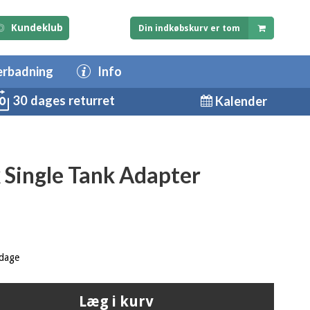
Kundeklub
Din indkøbskurv er tom
erbadning
Info
30 dages returret
Kalender
 Single Tank Adapter
 dage
Læg i kurv