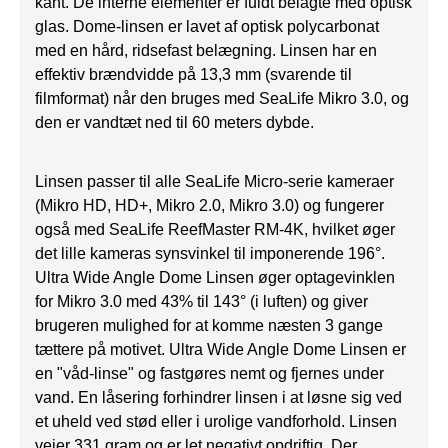
kant. De interne elementer er fuldt belagte med optisk
glas. Dome-linsen er lavet af optisk polycarbonat
med en hård, ridsefast belægning. Linsen har en
effektiv brændvidde på 13,3 mm (svarende til
filmformat) når den bruges med SeaLife Mikro 3.0, og
den er vandtæt ned til 60 meters dybde.
Linsen passer til alle SeaLife Micro-serie kameraer
(Mikro HD, HD+, Mikro 2.0, Mikro 3.0) og fungerer
også med SeaLife ReefMaster RM-4K, hvilket øger
det lille kameras synsvinkel til imponerende 196°.
Ultra Wide Angle Dome
Linsen
øger optagevinklen
for Mikro 3.0 med 43% til 143° (i luften) og giver
brugeren mulighed for at komme næsten 3 gange
tættere på motivet.
Ultra Wide Angle Dome
Linsen
er
en "våd-linse" og fastgøres nemt og fjernes under
vand. En låsering forhindrer linsen i at løsne sig ved
et uheld ved stød eller i urolige vandforhold. Linsen
vejer 331 gram og er let negativt opdriftig. Der