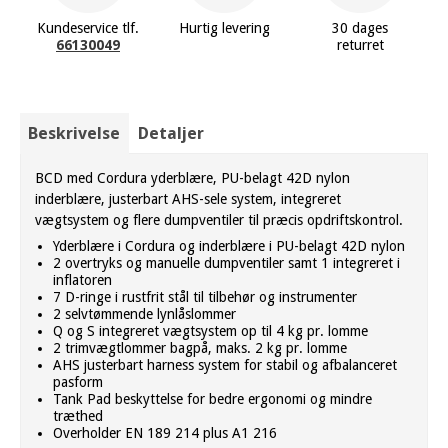
Kundeservice tlf.
Hurtig levering
30 dages
66130049
returret
Beskrivelse
Detaljer
BCD med Cordura yderblære, PU-belagt 42D nylon
inderblære, justerbart AHS-sele system, integreret
vægtsystem og flere dumpventiler til præcis opdriftskontrol.
Yderblære i Cordura og inderblære i PU-belagt 42D nylon
2 overtryks og manuelle dumpventiler samt 1 integreret i
inflatoren
7 D-ringe i rustfrit stål til tilbehør og instrumenter
2 selvtømmende lynlåslommer
Q og S integreret vægtsystem op til 4 kg pr. lomme
2 trimvægtlommer bagpå, maks. 2 kg pr. lomme
AHS justerbart harness system for stabil og afbalanceret
pasform
Tank Pad beskyttelse for bedre ergonomi og mindre
træthed
Overholder EN 189 214 plus A1 216