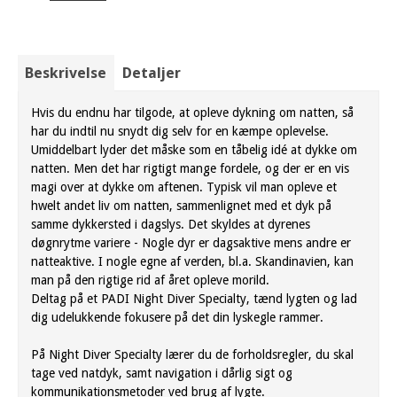
Beskrivelse
Detaljer
Hvis du endnu har tilgode, at opleve dykning om natten, så
har du indtil nu snydt dig selv for en kæmpe oplevelse.
Umiddelbart lyder det måske som en tåbelig idé at dykke om
natten. Men det har rigtigt mange fordele, og der er en vis
magi over at dykke om aftenen. Typisk vil man opleve et
hwelt andet liv om natten, sammenlignet med et dyk på
samme dykkersted i dagslys. Det skyldes at dyrenes
døgnrytme variere - Nogle dyr er dagsaktive mens andre er
natteaktive. I nogle egne af verden, bl.a. Skandinavien, kan
man på den rigtige rid af året opleve morild.
Deltag på et PADI Night Diver Specialty, tænd lygten og lad
dig udelukkende fokusere på det din lyskegle rammer.
På Night Diver Specialty lærer du de forholdsregler, du skal
tage ved natdyk, samt navigation i dårlig sigt og
kommunikationsmetoder ved brug af lygte.