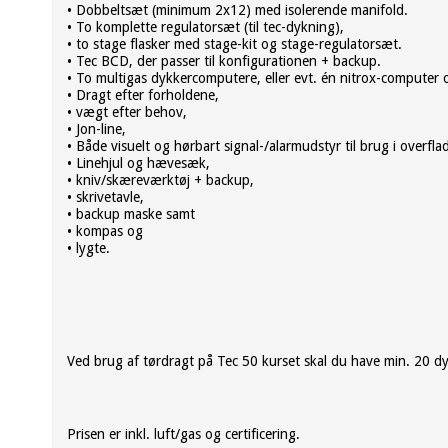
• Dobbeltsæt (minimum 2x12) med isolerende manifold.
• To komplette regulatorsæt (til tec-dykning),
• to stage flasker med stage-kit og stage-regulatorsæt.
• Tec BCD, der passer til konfigurationen + backup.
• To multigas dykkercomputere, eller evt. én nitrox-computer 
• Dragt efter forholdene,
• vægt efter behov,
• Jon-line,
• Både visuelt og hørbart signal-/alarmudstyr til brug i overfla
• Linehjul og hævesæk,
• kniv/skæreværktøj + backup,
• skrivetavle,
• backup maske samt
• kompas og
• lygte.
Ved brug af tørdragt på Tec 50 kurset skal du have min. 20 dyk
Prisen er inkl. luft/gas og certificering.