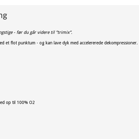
ng
gstige - før du går videre til ”trimix”.
d et flot punktum - og kan lave dyk med accelererede dekompressioner. 
med op til 100% O2