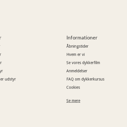
r
Informationer
r
Åbningstider
r
Hvem er vi
r
Se vores dykkerfilm
yr
Anmeldelser
er udstyr
FAQ om dykkerkursus
Cookies
Se mere