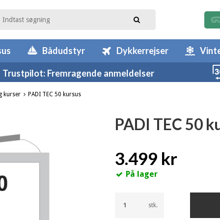
sus
Bådudstyr
Dykkerrejser
Vint
Trustpilot: Fremragende anmeldelser
g kurser
PADI TEC 50 kursus
PADI TEC 50 k
3.499 kr
På lager
stk.