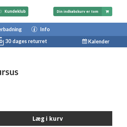
Kundeklub
Din indkøbskurv er tom
erbadning
Info
30 dages returret
Kalender
ursus
Læg i kurv