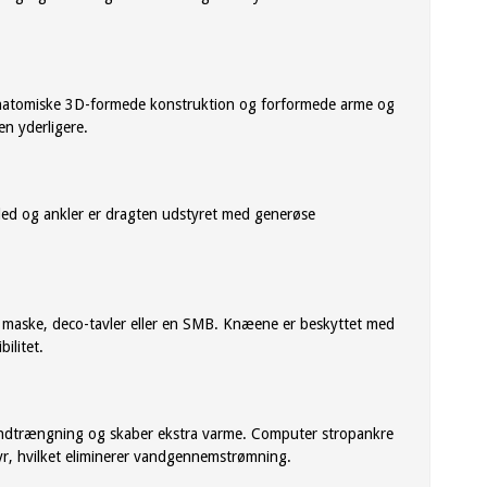
 anatomiske 3D-formede konstruktion og forformede arme og
n yderligere.
led og ankler er dragten udstyret med generøse
n maske, deco-tavler eller en SMB. Knæene er beskyttet med
ilitet.
ndindtrængning og skaber ekstra varme. Computer stropankre
tyr, hvilket eliminerer vandgennemstrømning.