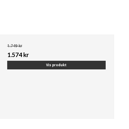
1.749 kr
1.574 kr
Vis produkt