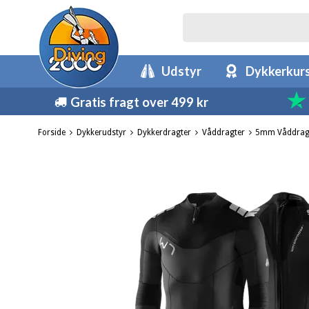
Udstyr
Dykkerkur
Gratis fragt over 499 kr
Forside
Dykkerudstyr
Dykkerdragter
Våddragter
5mm Våddrag