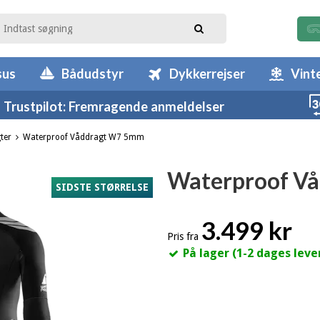
sus
Bådudstyr
Dykkerrejser
Vint
Trustpilot: Fremragende anmeldelser
ter
Waterproof Våddragt W7 5mm
Waterproof V
SIDSTE STØRRELSE
3.499 kr
Pris fra
På lager (1-2 dages leve