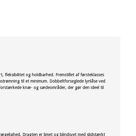
leksibilitet og holdbarhed. Fremstillet af førsteklasses
trømning til et minimum. Dobbeltforseglede lynlåse ved
forstærkede knæ- og sædeområder, der gør den ideel til
vægelighed. Dragten er limet og blindsyet med slidstærkt