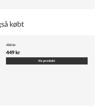
gså købt
499 kr
449 kr
Vis produkt