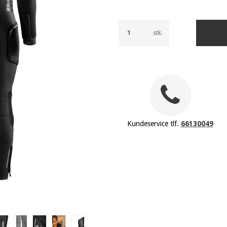
stk.
Kundeservice tlf.
66130049