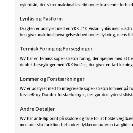
nylontråd, der sikrer maksimal levetid under krævende forhold
Lynlås og Pasform
Dragten er udstyret med en YKK #10 Vislon lynlås med rustfr
ben giver maksimal bevægelsesfrihed under dykning, mens fle
Termisk Foring og Forseglinger
W7 har en termisk super-stretch foring, der hjælper med at 
dobbeltforseglinger med YKK lynlåse, der giver en tæt lukni
Lommer og Forstærkninger
W7 er udstyret med to integrerede super-stretch lommer på ho
Kevlar® og Duratex forstærkninger, der gør dem yderst slidst
Andre Detaljer
W7 har anti-slip print på skuldre og talje for at holde vægt
med anti-slip funktion forhindrer dykkecomputeren i at glide 