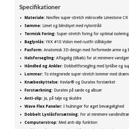
Specifikationer
Materiale
: Neoflex super-stretch mikrocelle Limestone C
Sømme
: Limet og blindsyet med nylontråd
Termisk Foring
: Super-stretch foring for optimal isolering
Baglynlås
: YKK #10 Vislon med rustfri stålskyder
Pasform
: Anatomisk 3D-design med forformede arme og 
Halsforsegling
: Aftagelig (tilkøb) for at minimere vand
Håndled og Ankler
: Dobbeltforsegling med lynlåse og sup
Lommer
: To integrerede super-stretch lommer med drænv
Knæbeskyttelse
: Kevlar® og Duratex forstærket
Forstærkning
: Duratex på sæde og albuer
Anti-slip
: Ja, på talje og skuldre
Wave Flex Paneler
: I hulninger for øget bevægelighed
Dobbelt Lynlåsforsætning
: For at minimere vandindtr
Computerstrop
: Med anti-slip funktion