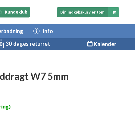
Kundeklub
Din indkøbskurv er tom
erbadning
Info
30 dages returret
Kalender
åddragt W7 5mm
ring)