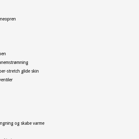
R neopren
ben
gennemstrømning
er-stretch glide skin
entiler
ængning og skabe varme