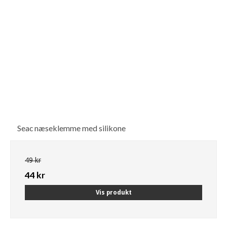
Seac næseklemme med silikone
49 kr
44 kr
Vis produkt