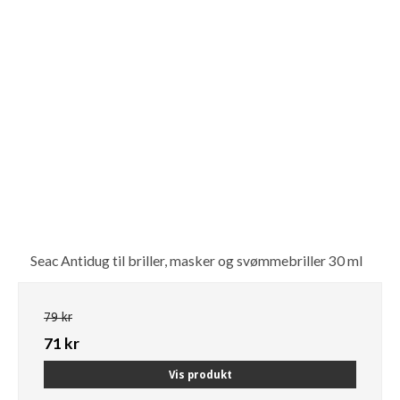
Seac Antidug til briller, masker og svømmebriller 30 ml
79 kr
71 kr
Vis produkt