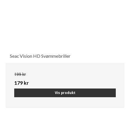
Seac Vision HD Svømmebriller
199 kr
179 kr
Vis produkt