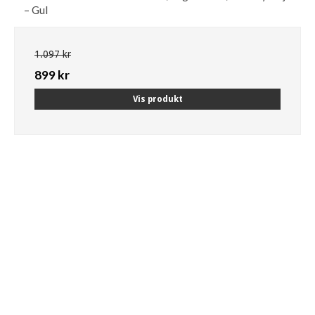
– Gul
1.097 kr
899 kr
Vis produkt