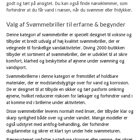
godt og tæt på ansigtet. Du kan også finde næseklemmer, som
forhindrer at du får vand i næsen, når du svømmer eller fridykker.
Valg af Svømmebriller til erfarne & begynder
Denne kategori af svømmebriller er specielt designet til voksne og
tilbyder et bredt udvalg af høj kvalitet svømmebriller, der er
velegnede til forskellige vandaktiviteter. Diving 2000-butikken
tilbyder et sortiment af svømmebriller, der er udviklet til at sikre
komfort, klarhed og beskyttelse af øjnene under svømning og
vandsport.
Svømmebrillerne i denne kategori er fremstillet af holdbare
materialer, der er modstandsdygtige over for vand og korrosion.
De er designet til at tilbyde en sikker og tæt pasform omkring
øjnene, hvilket reducerer risikoen for lækager og forhindrer vand i
at komme ind i brillerne under aktiviteten.
Disse svømmebriller leveres normalt med linser, der tilbyder klar og
skarp synlighed både over og under vandet. Mange modeller er
også udstyret med antifog-behandling, der forhindrer
dugdannelse og sikrer et klart syn under hele svømmeturen.
Bæresystemet omfatter justerbare stropper eller remme, der sikrer