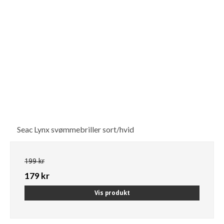
Seac Lynx svømmebriller sort/hvid
199 kr
179 kr
Vis produkt