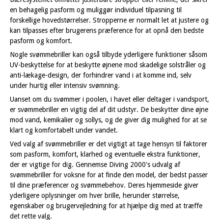
en behagelig pasform og muliggør individuel tilpasning til
forskellige hovedstørrelser. Stropperne er normalt let at justere og
kan tilpasses efter brugerens præference for at opnå den bedste
pasform og komfort.
Nogle svømmebriller kan også tilbyde yderligere funktioner såsom
UV-beskyttelse for at beskytte øjnene mod skadelige solstråler og
anti-lækage-design, der forhindrer vand i at komme ind, selv
under hurtig eller intensiv svømning.
Uanset om du svømmer i poolen, i havet eller deltager i vandsport,
er svømmebriller en vigtig del af dit udstyr. De beskytter dine øjne
mod vand, kemikalier og sollys, og de giver dig mulighed for at se
klart og komfortabelt under vandet.
Ved valg af svømmebriller er det vigtigt at tage hensyn til faktorer
som pasform, komfort, klarhed og eventuelle ekstra funktioner,
der er vigtige for dig. Gennemse Diving 2000's udvalg af
svømmebriller for voksne for at finde den model, der bedst passer
til dine præferencer og svømmebehov. Deres hjemmeside giver
yderligere oplysninger om hver brille, herunder størrelse,
egenskaber og brugervejledning for at hjælpe dig med at træffe
det rette valg.