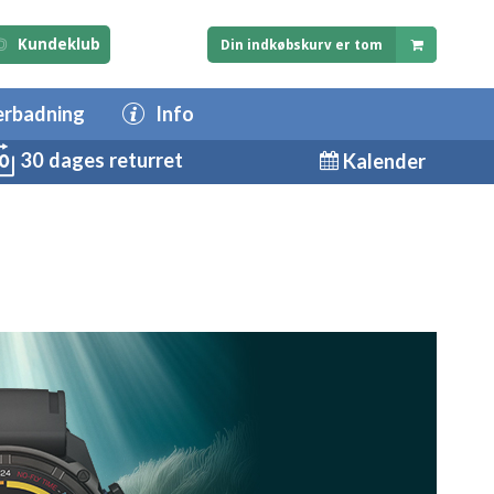
Kundeklub
Din indkøbskurv er tom
erbadning
Info
30 dages returret
Kalender