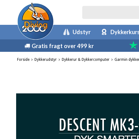
Udstyr
Dykkerkur
Gratis fragt over 499 kr
Forside
Dykkerudstyr
Dykkerur & Dykkercomputer
Garmin dykke