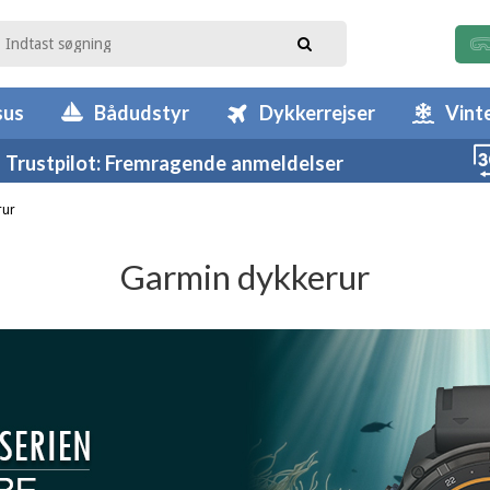
sus
Bådudstyr
Dykkerrejser
Vint
Trustpilot: Fremragende anmeldelser
rur
Garmin dykkerur