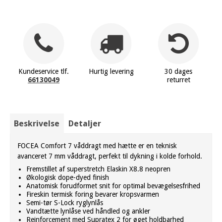
Kundeservice tlf.
Hurtig levering
30 dages
66130049
returret
Beskrivelse
Detaljer
FOCEA Comfort 7 våddragt med hætte er en teknisk
avanceret 7 mm våddragt, perfekt til dykning i kolde forhold.
Fremstillet af superstretch Elaskin X8.8 neopren
Økologisk dope-dyed finish
Anatomisk forudformet snit for optimal bevægelsesfrihed
Fireskin termisk foring bevarer kropsvarmen
Semi-tør S-Lock ryglynlås
Vandtætte lynlåse ved håndled og ankler
Reinforcement med Supratex 2 for øget holdbarhed