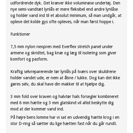
udfordrende
dyk
.
Det
kræver ikke
voluminøse
undertøj
.
Den
nye
semi
-
vandtæt
lynlås
er
mere
fleksibel
end
andre
lynlåse
og
holder
vand
ind
til et absolut
minimum
, så man undgår
, at
opleve det kolde
gys
ofte
opleves, når
man
først
hoppe
i.
Funktioner
7,5
mm
nylon
neopren
med
Everflex
stretch
panel
under
armene
og
skridtet
,
bag
knæ
og
læg
til
isolering
som
giver
komfort
og pasform
.
Kraftig
selvreparerende
tør
lynlås
på tværs
over
skuldrene
holder vandet
ude
, er
nem at
åbne /
lukke
. Dog kan det ikke
gøres selv, du skal have din makker til at hjælpe dig.
3
mm
fold
over
kraven
og
halvtør
hals
forsegler
kombineret
med
6
mm
hætte
og 3
mm
glatskind
vil
altid
beskytte
dig
mod
at der kommer vand ind.
På højre bens lomme har vi sat en udvendig hætte krog i en
stor D-ring så sætter du lige hætten fast når du går rundt.