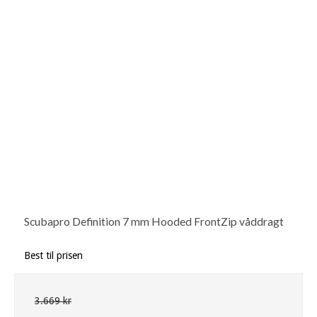
Scubapro Definition 7 mm Hooded FrontZip våddragt
Best til prisen
3.669 kr