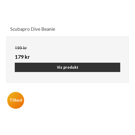
Scubapro Dive Beanie
199 kr
179 kr
Vis produkt
Tilbud