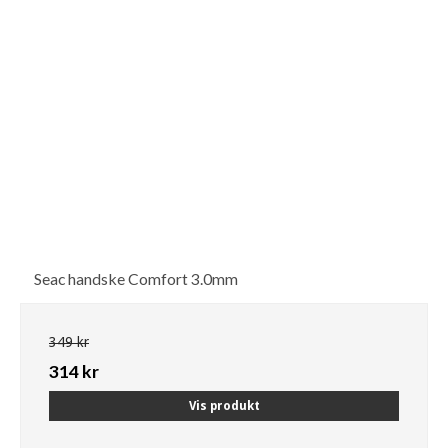
Seac handske Comfort 3.0mm
349 kr
314 kr
Vis produkt