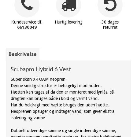
Kundeservice tlf.
Hurtig levering
30 dages
66130049
returret
Beskrivelse
Scubapro Hybrid 6 Vest
Super skøn X-FOAM neopren.
Denne smidig struktur er behageligt mod huden.
Hætten kan tages af da den er monteret med lynlås, så
dragten kan bruges både i kold og varmt vand.
Har du heldragt med hætte bruges den uden hætte.
Neoprenen opsuger og indtager vand, som giver ekstra
isolering og varme.
Dobbelt udvendige sømme og single indvendige sømme,
betyder næsten vandtætte syninger, for ekstra holdbarhed