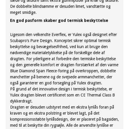
sæde og skuldre samt ekstra gummipuder på knæ og skuldre.
De dobbelte blindsømme er desuden limet, vandtætte og
meget smidige.
En god pasform skaber god termisk beskyttelse
Ligesom den velkendte Everflex, er Yulex også designet efter
Scubapro’s Pure Design. Konceptet sikrer optimal termisk
beskyttelse og bevægelsesfrihed, ved kun at bruge den
nødvendige materialetykkelse på de forskellige dele af
dragten. For yderligere at forbedre den termiske beskyttelse
og den generelle komfort er dragten forstærket af den varme
Blue Diamond Span Fleece-foring på overkroppen, dobbelte
manchetter på benene og de svejsede armmanchetter, der
også garanterer en god forsegling på Yulex dragten.
På grund af det innovative design i termisk beskyttelse, er
Yulex dragten blevet certificeret som en CE Thermal Class B
dykkerdragt.
Dragten er desuden udstyret med en ekstra lynlås foran på
kraven og en ekstra polstring er blevet lagt, på det
kompressionsstøbte lynlåsdesign, der er placeret på bagsiden,
med til at beskytte din rygsøjle. Alle de anvendte lynlåse er