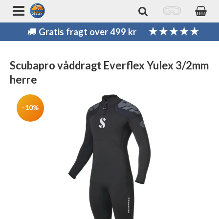
Gratis fragt over 499 kr
Scubapro våddragt Everflex Yulex 3/2mm
herre
-10%