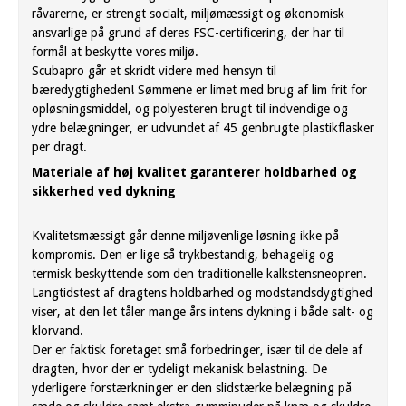
råvarerne, er strengt socialt, miljømæssigt og økonomisk
ansvarlige på grund af deres FSC-certificering, der har til
formål at beskytte vores miljø.
Scubapro går et skridt videre med hensyn til
bæredygtigheden! Sømmene er limet med brug af lim frit for
opløsningsmiddel, og polyesteren brugt til indvendige og
ydre belægninger, er udvundet af 45 genbrugte plastikflasker
per dragt.
Materiale af høj kvalitet garanterer holdbarhed og
sikkerhed ved dykning
Kvalitetsmæssigt går denne miljøvenlige løsning ikke på
kompromis. Den er lige så trykbestandig, behagelig og
termisk beskyttende som den traditionelle kalkstensneopren.
Langtidstest af dragtens holdbarhed og modstandsdygtighed
viser, at den let tåler mange års intens dykning i både salt- og
klorvand.
Der er faktisk foretaget små forbedringer, især til de dele af
dragten, hvor der er tydeligt mekanisk belastning. De
yderligere forstærkninger er den slidstærke belægning på