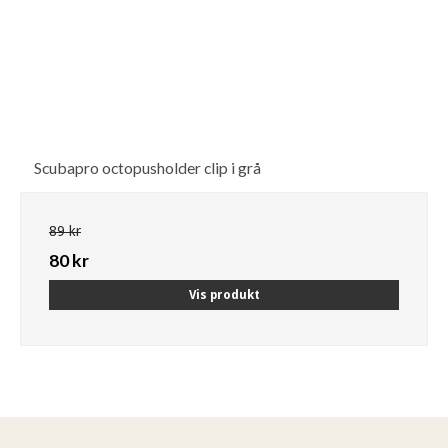
Scubapro octopusholder clip i grå
89 kr
80 kr
Vis produkt