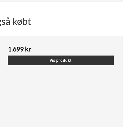
gså købt
1.699 kr
Vis produkt