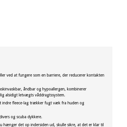
eller ved at fungere som en barriere, der reducerer kontakten
 maskinvaskbar, åndbar og hypoallergen, kombinerer
elig alsidigt letvægts våddragtssystem.
et indre fleece-lag trækker fugt væk fra huden og
divers og scuba dykkere.
 hænger det op indersiden ud, skulle sikre, at det er klar til