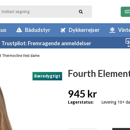
sus
Bådudstyr
Dykkerrejser
Vint
Trustpilot: Fremragende anmeldelser
t Thermocline Vest dame
Fourth Elemen
Bæredygtigt
945 kr
Lagerstatus:
Levering 10+ d