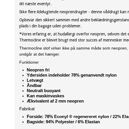
dit næste eventyr.
Ikke flere ildelugtende neoprendragter - denne våddragt kan m
Opbevar den sikkert sammen med andre beklædningsgenstande, og
plads i din bagage uden problemer.
*Vores erfaring er, at hudallergi overfor neopren, selvom det e
Thermocline er blevet brugt med stor succes af mennesker med
Thermocline stof virker ikke på samme måde som neopren, du k
undgår at det hænger.
Funktioner
Neopren fri
Ydersiden indeholder 78% genanvendt nylon
Letvægt
Åndbar
Neutralt buoyant
Kan maskinvaskes
Ækvivalent af 2 mm neopren
Fabrikat
Forside: 78%
Econyl ® regenereret nylon / 22% Ela
Bagside: 94% Polyester / 6% Elastan