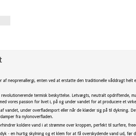
t
 af neoprenallergi, enten ved at erstatte den traditionelle våddragt helt 
te revolutionerende termisk beskyttelse. Letvægts, neutralt opdriftende,
med vores passion for livet i, på og under vandet for at producere et virk
 af vandet, under overfladesport eller når de klæder sig på til dykning. D
damper fra nylonoverfladen.
indrer koldere vand i at strømme over kroppen, perfekt til surfere, free
 dyk - en hurtig skylning og et klem for at få overskydende vand ud, før du