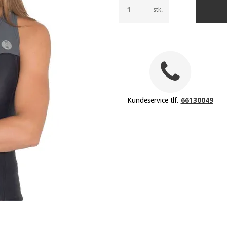
stk.
Kundeservice tlf.
66130049