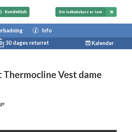
Kundeklub
Din indkøbskurv er tom
erbadning
Info
30 dages returret
Kalender
t Thermocline Vest dame
age