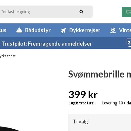
sus
Bådudstyr
Dykkerrejser
Vint
Trustpilot: Fremragende anmeldelser
yrke tonet
Svømmebrille m
399 kr
Lagerstatus:
Levering 10+ d
Tilvalg