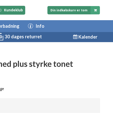
Kundeklub
Din indkøbskurv er tom
erbadning
Info
30 dages returret
Kalender
ed plus styrke tonet
age