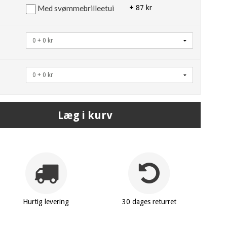
Med svømmebrilleetui
+
87 kr
Læg i kurv
Hurtig levering
30 dages returret