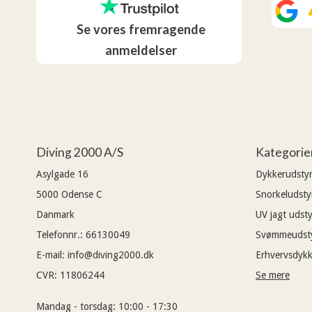
Se vores fremragende
anmeldelser
Diving 2000 A/S
Kategorie
Asylgade 16
Dykkerudsty
5000
Odense C
Snorkeludsty
Danmark
UV jagt udsty
Telefonnr.
:
66130049
Svømmeudst
E-mail
:
info@diving2000.dk
Erhvervsdykk
CVR
:
11806244
Se mere
Mandag - torsdag:
10:00 - 17:30