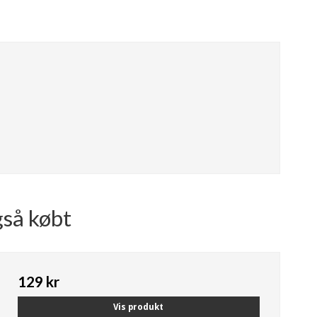
gså købt
129 kr
Vis produkt