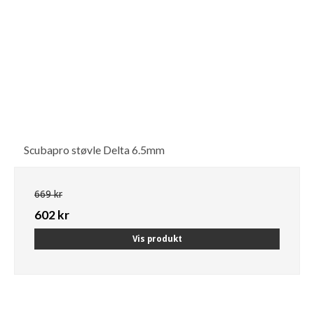
Scubapro støvle Delta 6.5mm
669 kr
602 kr
Vis produkt