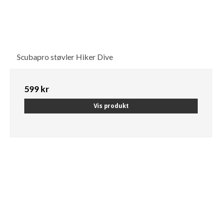
Scubapro støvler Hiker Dive
599 kr
Vis produkt