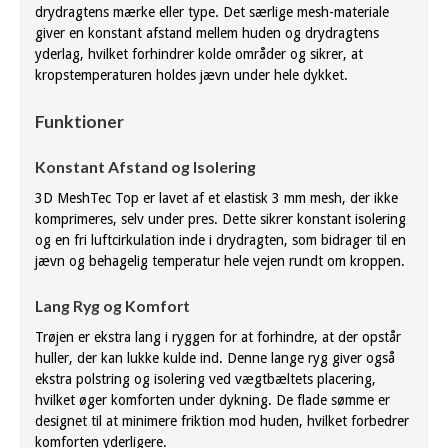
drydragtens mærke eller type. Det særlige mesh-materiale
giver en konstant afstand mellem huden og drydragtens
yderlag, hvilket forhindrer kolde områder og sikrer, at
kropstemperaturen holdes jævn under hele dykket.
Funktioner
Konstant Afstand og Isolering
3D MeshTec Top er lavet af et elastisk 3 mm mesh, der ikke
komprimeres, selv under pres. Dette sikrer konstant isolering
og en fri luftcirkulation inde i drydragten, som bidrager til en
jævn og behagelig temperatur hele vejen rundt om kroppen.
Lang Ryg og Komfort
Trøjen er ekstra lang i ryggen for at forhindre, at der opstår
huller, der kan lukke kulde ind. Denne lange ryg giver også
ekstra polstring og isolering ved vægtbæltets placering,
hvilket øger komforten under dykning. De flade sømme er
designet til at minimere friktion mod huden, hvilket forbedrer
komforten yderligere.