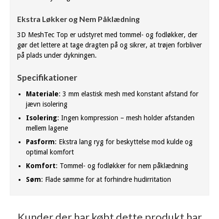
Ekstra Løkker og Nem Påklædning
3D MeshTec Top er udstyret med tommel- og fodløkker, der
gør det lettere at tage dragten på og sikrer, at trøjen forbliver
på plads under dykningen.
Specifikationer
Materiale
: 3 mm elastisk mesh med konstant afstand for
jævn isolering
Isolering
: Ingen kompression – mesh holder afstanden
mellem lagene
Pasform
: Ekstra lang ryg for beskyttelse mod kulde og
optimal komfort
Komfort
: Tommel- og fodløkker for nem påklædning
Søm
: Flade sømme for at forhindre hudirritation
Kunder der har købt dette produkt har