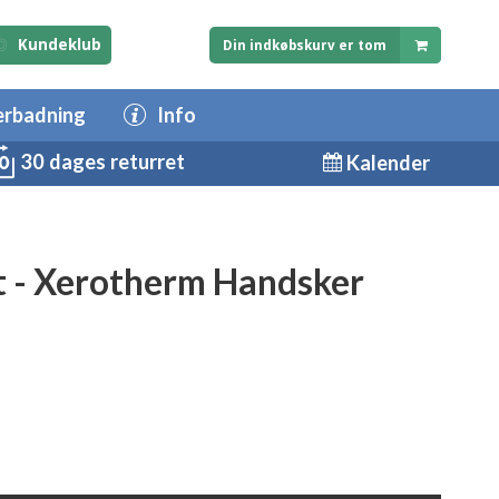
Kundeklub
Din indkøbskurv er tom
erbadning
Info
30 dages returret
Kalender
t - Xerotherm Handsker