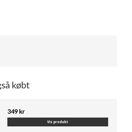
gså købt
349 kr
Vis produkt