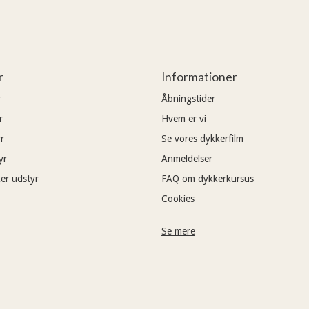
r
Informationer
r
Åbningstider
r
Hvem er vi
r
Se vores dykkerfilm
yr
Anmeldelser
er udstyr
FAQ om dykkerkursus
Cookies
Se mere