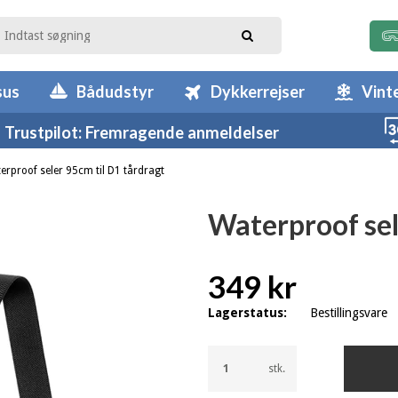
sus
Bådudstyr
Dykkerrejser
Vint
Trustpilot: Fremragende anmeldelser
erproof seler 95cm til D1 tårdragt
Waterproof sel
349 kr
Lagerstatus:
Bestillingsvare
stk.