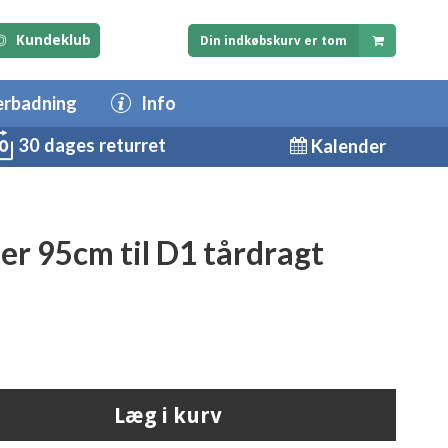
Kundeklub
Din indkøbskurv er tom
erbadning
Info
30 dages returret
Kalender
er 95cm til D1 tårdragt
Læg i kurv