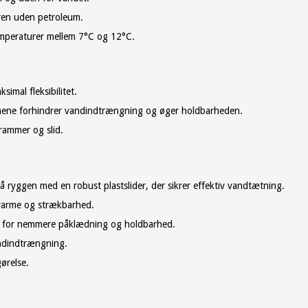
pren uden petroleum.
temperaturer mellem 7°C og 12°C.
imal fleksibilitet.
mene forhindrer vandindtrængning og øger holdbarheden.
rammer og slid.
på ryggen med en robust plastslider, der sikrer effektiv vandtætning.
 varme og strækbarhed.
r for nemmere påklædning og holdbarhed.
andindtrængning.
ørelse.