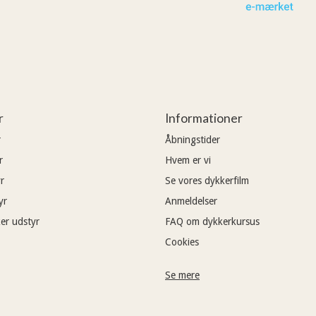
r
Informationer
r
Åbningstider
r
Hvem er vi
r
Se vores dykkerfilm
yr
Anmeldelser
er udstyr
FAQ om dykkerkursus
Cookies
Se mere