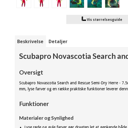
Vis størrelsesguide
Beskrivelse
Detaljer
Scubapro Novascotia Search an
Oversigt
Scubapro Novascotia Search and Rescue Semi-Dry Herre - 7.5mm
mm, lyse farver og en række praktiske funktioner leverer de
Funktioner
Materialer og Synlighed
Lyse røde og gule farver gør dragten let at genkende både 