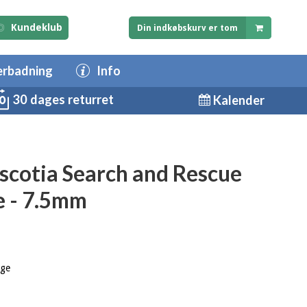
Kundeklub
Din indkøbskurv er tom
erbadning
Info
30 dages returret
Kalender
scotia Search and Rescue
e - 7.5mm
age