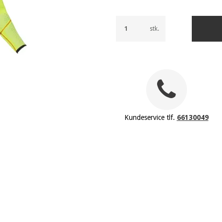
stk.
Kundeservice tlf.
66130049