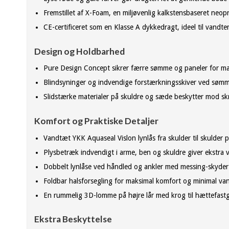
Fremstillet af X-Foam, en miljøvenlig kalkstensbaseret neo
CE-certificeret som en Klasse A dykkedragt, ideel til vand
Design og Holdbarhed
Pure Design Concept sikrer færre sømme og paneler for maks
Blindsyninger og indvendige forstærkningsskiver ved søm
Slidstærke materialer på skuldre og sæde beskytter mod sk
Komfort og Praktiske Detaljer
Vandtæt YKK Aquaseal Vislon lynlås fra skulder til skulder 
Plysbetræk indvendigt i arme, ben og skuldre giver ekstra
Dobbelt lynlåse ved håndled og ankler med messing-skyde
Foldbar halsforsegling for maksimal komfort og minimal v
En rummelig 3D-lomme på højre lår med krog til hættefastg
Ekstra Beskyttelse