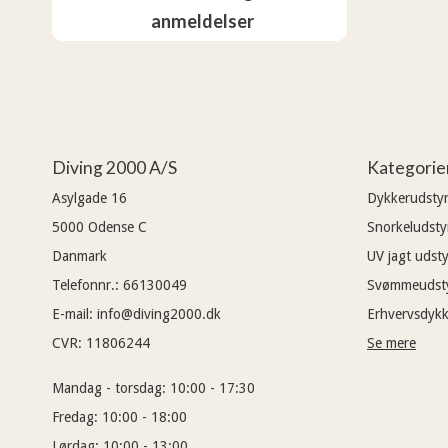
anmeldelser
Diving 2000 A/S
Kategorie
Asylgade 16
Dykkerudsty
5000
Odense C
Snorkeludsty
Danmark
UV jagt udsty
Telefonnr.
:
66130049
Svømmeudst
E-mail
:
info@diving2000.dk
Erhvervsdykk
CVR
:
11806244
Se mere
Mandag - torsdag:
10:00 - 17:30
Fredag:
10:00 - 18:00
Lørdag:
10:00 - 13:00