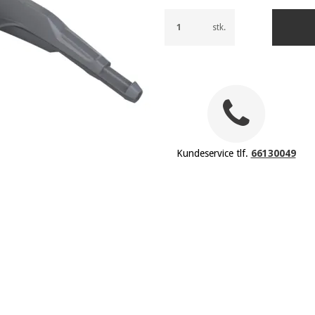
stk.
Kundeservice tlf.
66130049