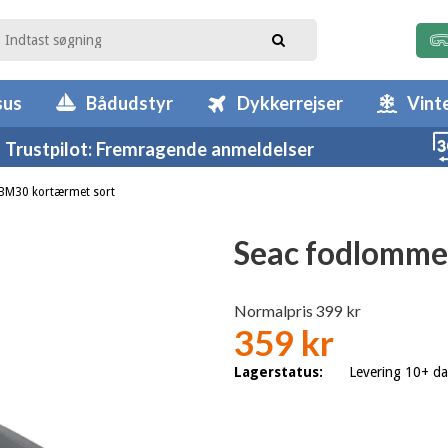
sus
Bådudstyr
Dykkerrejser
Vint
Trustpilot: Fremragende anmeldelser
BM30 kortærmet sort
Seac fodlomme
Normalpris 399 kr
359 kr
Lagerstatus:
Levering 10+ d