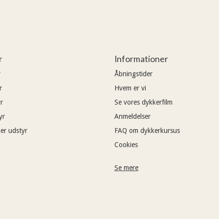
r
Informationer
r
Åbningstider
r
Hvem er vi
r
Se vores dykkerfilm
yr
Anmeldelser
er udstyr
FAQ om dykkerkursus
Cookies
Se mere