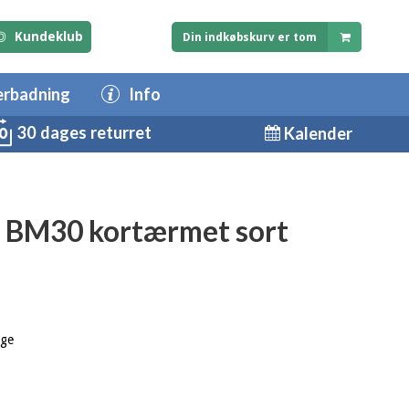
Kundeklub
Din indkøbskurv er tom
erbadning
Info
30 dages returret
Kalender
 BM30 kortærmet sort
age