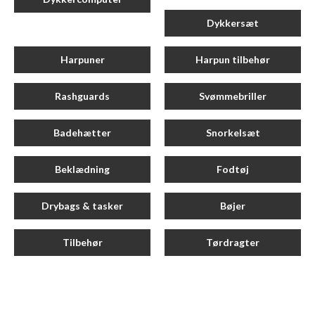
Dykkersæt
Harpuner
Harpun tilbehør
Rashguards
Svømmebriller
Badehætter
Snorkelsæt
Beklædning
Fodtøj
Drybags & tasker
Bøjer
Tilbehør
Tørdragter