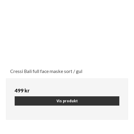
Cressi Bali full face maske sort / gul
499 kr
Vis produkt