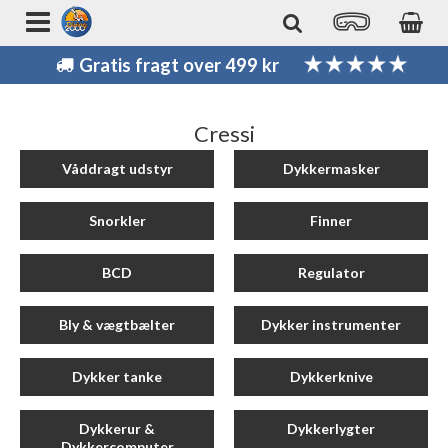
Gratis fragt over 499 kr
Cressi
Våddragt udstyr
Dykkermasker
Snorkler
Finner
BCD
Regulator
Bly & vægtbælter
Dykker instrumenter
Dykker tanke
Dykkerknive
Dykkerur &
Dykkerlygter
Dykkercomputer