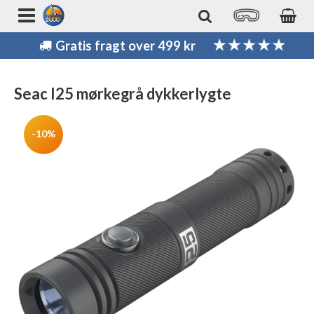
Gratis fragt over 499 kr
Seac I25 mørkegrå dykkerlygte
-10%