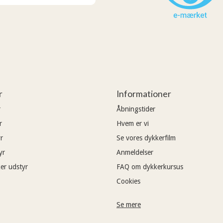
r
Informationer
r
Åbningstider
r
Hvem er vi
r
Se vores dykkerfilm
yr
Anmeldelser
er udstyr
FAQ om dykkerkursus
Cookies
Se mere