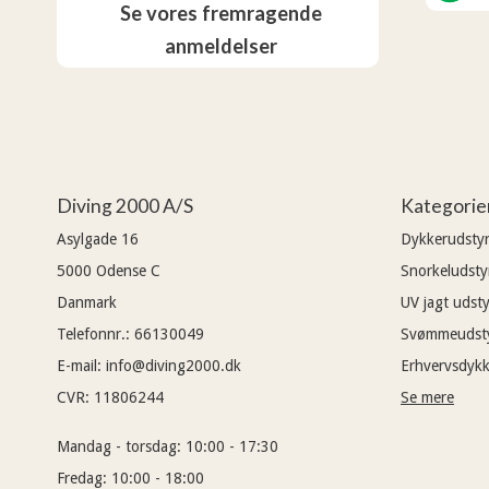
Se vores fremragende
anmeldelser
Diving 2000 A/S
Kategorie
Asylgade 16
Dykkerudsty
5000
Odense C
Snorkeludsty
Danmark
UV jagt udsty
Telefonnr.
:
66130049
Svømmeudst
E-mail
:
info@diving2000.dk
Erhvervsdykk
CVR
:
11806244
Se mere
Mandag - torsdag:
10:00 - 17:30
Fredag:
10:00 - 18:00