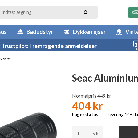
sus
Bådudstyr
Dykkerrejser
Vint
Trustpilot: Fremragende anmeldelser
5 sort
Seac Aluminium
Normalpris 449 kr
404 kr
Lagerstatus:
Levering 10+ d
stk.