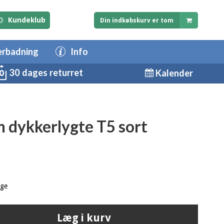
Kundeklub
Din indkøbskurv er tom
erbadning
Info
30 dages returret
Kalender
 dykkerlygte T5 sort
age
Læg i kurv