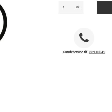
stk.
Kundeservice tlf.
66130049