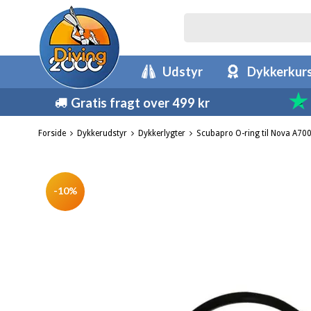
Udstyr
Dykkerkur
Gratis fragt over 499 kr
Forside
Dykkerudstyr
Dykkerlygter
Scubapro O-ring til Nova A70
-10%