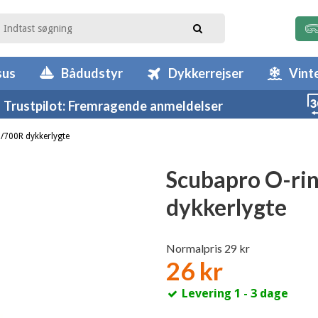
sus
Bådudstyr
Dykkerrejser
Vint
Trustpilot: Fremragende anmeldelser
0/700R dykkerlygte
Scubapro O-rin
dykkerlygte
Normalpris 29 kr
26 kr
Levering 1 - 3 dage