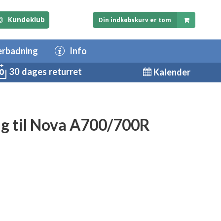
Kundeklub
Din indkøbskurv er tom
erbadning
Info
30 dages returret
Kalender
g til Nova A700/700R