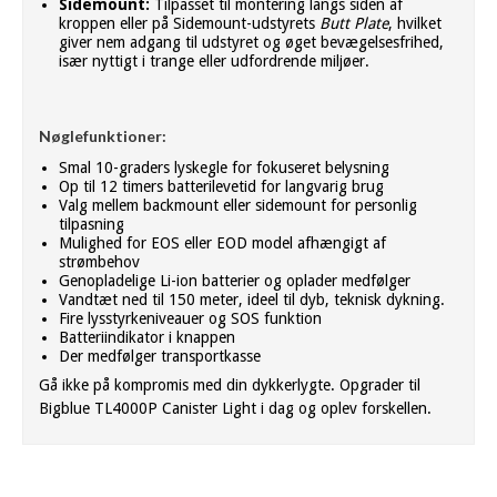
Sidemount:
Tilpasset til montering langs siden af
kroppen eller på Sidemount-udstyrets
Butt Plate
, hvilket
giver nem adgang til udstyret og øget bevægelsesfrihed,
især nyttigt i trange eller udfordrende miljøer.
Nøglefunktioner:
Smal 10-graders lyskegle for fokuseret belysning
Op til 12 timers batterilevetid for langvarig brug
Valg mellem backmount eller sidemount for personlig
tilpasning
Mulighed for EOS eller EOD model afhængigt af
strømbehov
Genopladelige Li-ion batterier og oplader medfølger
Vandtæt ned til 150 meter, ideel til dyb, teknisk dykning.
Fire lysstyrkeniveauer og SOS funktion
Batteriindikator i knappen
Der medfølger transportkasse
Gå ikke på kompromis med din dykkerlygte. Opgrader til
Bigblue TL4000P Canister Light i dag og oplev forskellen.