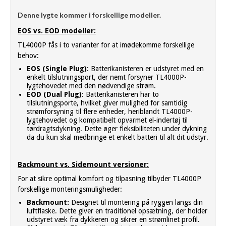
Denne lygte kommer i forskellige modeller.
EOS vs. EOD modeller:
TL4000P fås i to varianter for at imødekomme forskellige
behov:
EOS (Single Plug)
: Batterikanisteren er udstyret med en
enkelt tilslutningsport, der nemt forsyner TL4000P-
lygtehovedet med den nødvendige strøm.
EOD (Dual Plug)
: Batterikanisteren har to
tilslutningsporte, hvilket giver mulighed for samtidig
strømforsyning til flere enheder, heriblandt TL4000P-
lygtehovedet og kompatibelt opvarmet el-indertøj til
tørdragtsdykning. Dette øger fleksibiliteten under dykning
da du kun skal medbringe et enkelt batteri til alt dit udstyr.
Backmount vs. Sidemount versioner:
For at sikre optimal komfort og tilpasning tilbyder TL4000P
forskellige monteringsmuligheder:
Backmount:
Designet til montering på ryggen langs din
luftflaske. Dette giver en traditionel opsætning, der holder
udstyret væk fra dykkeren og sikrer en strømlinet profil.