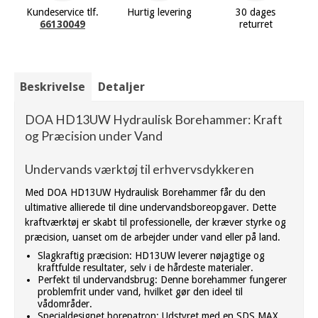
Kundeservice tlf.
Hurtig levering
30 dages
66130049
returret
Beskrivelse
Detaljer
DOA HD13UW Hydraulisk Borehammer: Kraft
og Præcision under Vand
Undervands værktøj til erhvervsdykkeren
Med DOA HD13UW Hydraulisk Borehammer får du den
ultimative allierede til dine undervandsboreopgaver. Dette
kraftværktøj er skabt til professionelle, der kræver styrke og
præcision, uanset om de arbejder under vand eller på land.
Slagkraftig præcision: HD13UW leverer nøjagtige og
kraftfulde resultater, selv i de hårdeste materialer.
Perfekt til undervandsbrug: Denne borehammer fungerer
problemfrit under vand, hvilket gør den ideel til
vådområder.
Specialdesignet borepatron: Udstyret med en SDS MAX