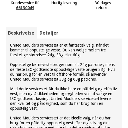
Kundeservice tlf.
Hurtig levering
30 dages
66130049
returret
Beskrivelse
Detaljer
United Moulders servicesæt er et fantastisk valg, når det
kommer til oppustelige veste. Du kan vælge mellem tre
forskellige størrelser: 24g, 33g eller 60g.
Oppustelige børneveste bruger normalt 24g patroner, mens
de fleste ISO-godkendte oppustelige veste bruger 33g. Hvis
du har brug for en vest til offshore-formål, så anvender
United Moulders servicesæt 33g og 60g patroner.
Med dette servicesæt får du ikke bare en pålidelig og effektiv
vest, men også sikkerheden og trygheden ved at vælge en
ISO-godkendt løsning. United Moulders servicesæt leverer
den kvalitet og pålidelighed, som du har brug for i en
oppustelig vest.
United Moulders servicesæt er det ideelle valg, når du har
brug for en pålidelig oppustelig vest. Gør dig selv og din
sikkerhed en tjeneste ved at vælge dette servicesæt i dag.