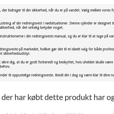
ør, der bidrager til din sikkerhed, når du er på vandet. Vælg mellem vores 
ustning af din redningsvest i nødsituationer. Denne cylinder er designet t
sikkerhed, når det virkelig betyder noget.
 instruktionerne i din redningsvests manual, og du er klar til at tage på va
ngsveste på markedet, hvilket gør det til et ideelt valg for både professio
 dit sikkerhedsudstyr.
t sikre dig, at du er godt forberedt og beskyttet, hvis uheldet skulle væ
 behov.
inder til oppustelige redningsveste. Bestil din i dag og være klar til dine
der har købt dette produkt har o