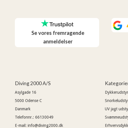
Se vores fremragende
anmeldelser
Diving 2000 A/S
Kategorie
Asylgade 16
Dykkerudsty
5000
Odense C
Snorkeludsty
Danmark
UV jagt udsty
Telefonnr.
:
66130049
Svømmeudst
E-mail
:
info@diving2000.dk
Erhvervsdykk