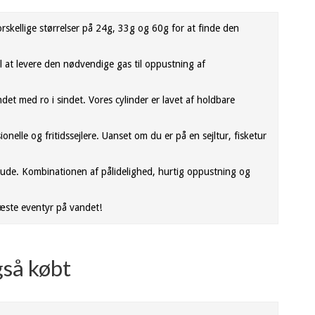
forskellige størrelser på 24g, 33g og 60g for at finde den
il at levere den nødvendige gas til oppustning af
ndet med ro i sindet. Vores cylinder er lavet af holdbare
nelle og fritidssejlere. Uanset om du er på en sejltur, fisketur
re ude. Kombinationen af pålidelighed, hurtig oppustning og
 næste eventyr på vandet!
gså købt