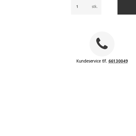
stk.
Kundeservice tlf.
66130049