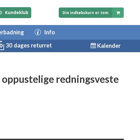
Kundeklub
Din indkøbskurv er tom
erbadning
Info
30 dages returret
Kalender
l oppustelige redningsveste