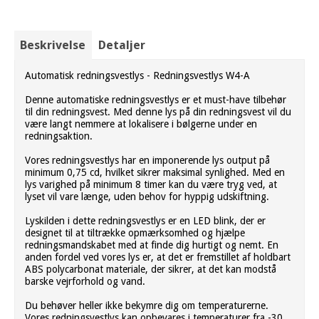
Beskrivelse
Detaljer
Automatisk redningsvestlys - Redningsvestlys W4-A
Denne automatiske redningsvestlys er et must-have tilbehør
til din redningsvest. Med denne lys på din redningsvest vil du
være langt nemmere at lokalisere i bølgerne under en
redningsaktion.
Vores redningsvestlys har en imponerende lys output på
minimum 0,75 cd, hvilket sikrer maksimal synlighed. Med en
lys varighed på minimum 8 timer kan du være tryg ved, at
lyset vil vare længe, uden behov for hyppig udskiftning.
Lyskilden i dette redningsvestlys er en LED blink, der er
designet til at tiltrække opmærksomhed og hjælpe
redningsmandskabet med at finde dig hurtigt og nemt. En
anden fordel ved vores lys er, at det er fremstillet af holdbart
ABS polycarbonat materiale, der sikrer, at det kan modstå
barske vejrforhold og vand.
Du behøver heller ikke bekymre dig om temperaturerne.
Vores redningsvestlys kan opbevares i temperaturer fra -30