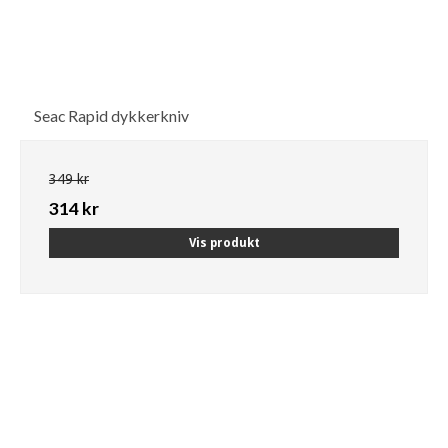
Seac Rapid dykkerkniv
349 kr
314 kr
Vis produkt