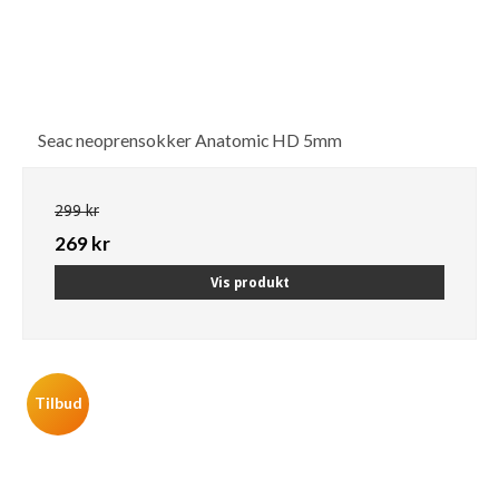
Seac neoprensokker Anatomic HD 5mm
299 kr
269 kr
Vis produkt
Tilbud