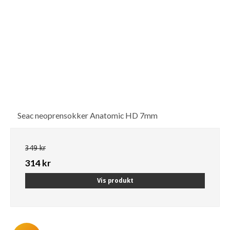
Seac neoprensokker Anatomic HD 7mm
349 kr
314 kr
Vis produkt