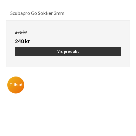
Scubapro Go Sokker 3mm
275 kr
248 kr
Vis produkt
Tilbud