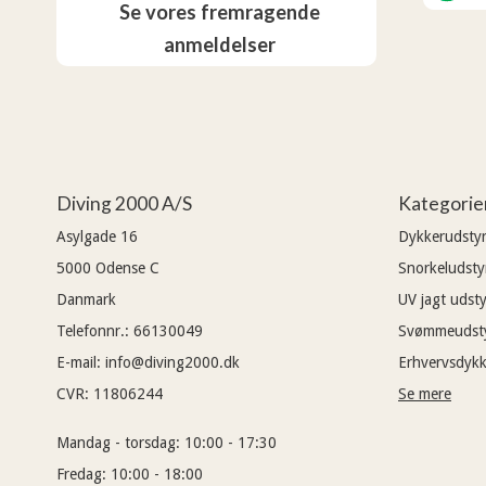
Se vores fremragende
anmeldelser
Diving 2000 A/S
Kategorie
Asylgade 16
Dykkerudsty
5000
Odense C
Snorkeludsty
Danmark
UV jagt udsty
Telefonnr.
:
66130049
Svømmeudst
E-mail
:
info@diving2000.dk
Erhvervsdykk
CVR
:
11806244
Se mere
Mandag - torsdag:
10:00 - 17:30
Fredag:
10:00 - 18:00