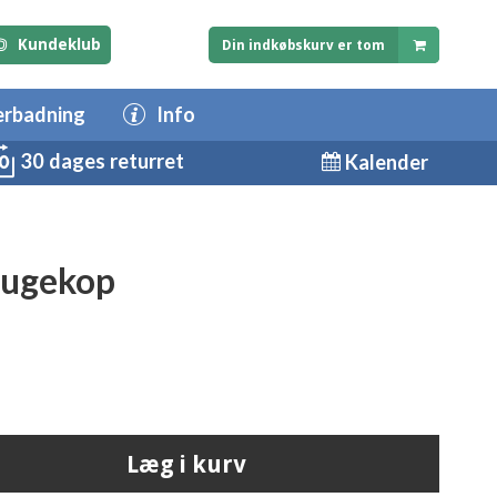
Kundeklub
Din indkøbskurv er tom
erbadning
Info
30 dages returret
Kalender
sugekop
Læg i kurv