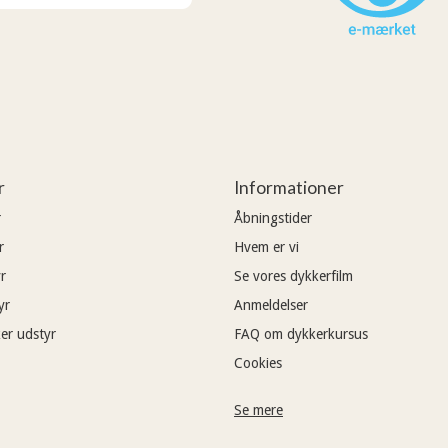
r
Informationer
r
Åbningstider
r
Hvem er vi
r
Se vores dykkerfilm
yr
Anmeldelser
er udstyr
FAQ om dykkerkursus
Cookies
Se mere