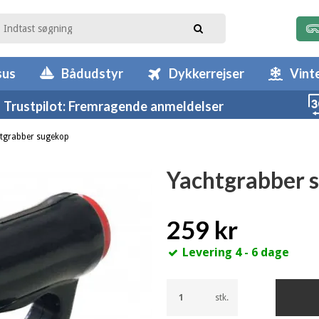
sus
Bådudstyr
Dykkerrejser
Vint
Trustpilot: Fremragende anmeldelser
tgrabber sugekop
Yachtgrabber 
259 kr
Levering 4 - 6 dage
stk.