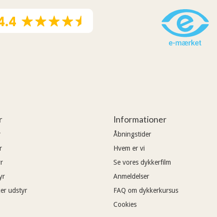
r
Informationer
r
Åbningstider
r
Hvem er vi
r
Se vores dykkerfilm
yr
Anmeldelser
er udstyr
FAQ om dykkerkursus
Cookies