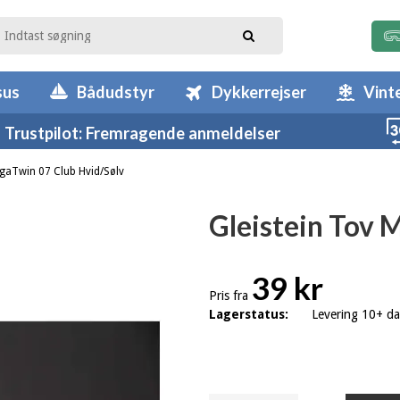
sus
Bådudstyr
Dykkerrejser
Vint
Trustpilot: Fremragende anmeldelser
egaTwin 07 Club Hvid/Sølv
Gleistein Tov 
39 kr
Pris fra
Lagerstatus:
Levering 10+ d