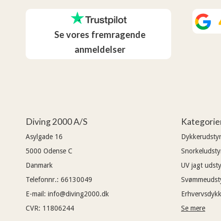
Se vores fremragende
anmeldelser
Diving 2000 A/S
Kategorie
Asylgade 16
Dykkerudsty
5000
Odense C
Snorkeludsty
Danmark
UV jagt udsty
Telefonnr.
:
66130049
Svømmeudst
E-mail
:
info@diving2000.dk
Erhvervsdykk
CVR
:
11806244
Se mere