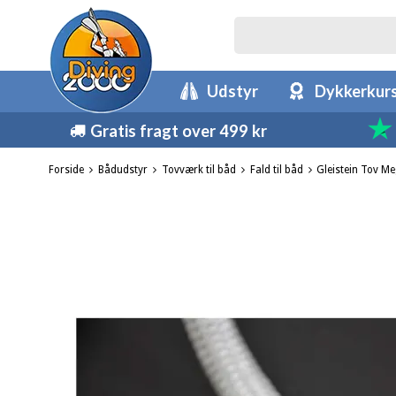
Udstyr
Dykkerkur
Gratis fragt over 499 kr
Forside
Bådudstyr
Tovværk til båd
Fald til båd
Gleistein Tov M