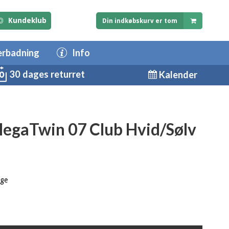
Kundeklub
Din indkøbskurv er tom
erbadning
Info
30 dages returret
Kalender
MegaTwin 07 Club Hvid/Sølv
age