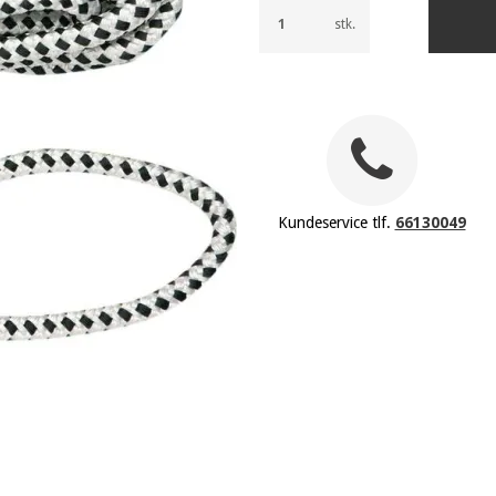
stk.
Kundeservice tlf.
66130049