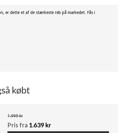
on, er dette et af de stærkeste reb på markedet. Fås i
gså købt
1.999 kr
Pris fra
1.639 kr