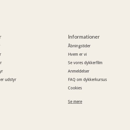
r
Informationer
r
Åbningstider
r
Hvem er vi
r
Se vores dykkerfilm
yr
Anmeldelser
er udstyr
FAQ om dykkerkursus
Cookies
Se mere