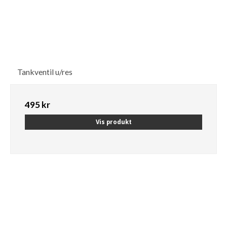
Tankventil u/res
495 kr
Vis produkt