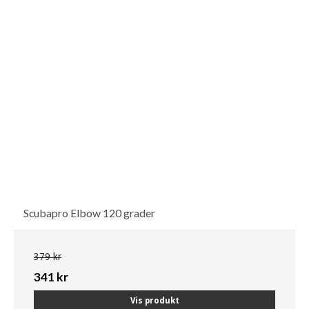
Scubapro Elbow 120 grader
379 kr
341 kr
Vis produkt