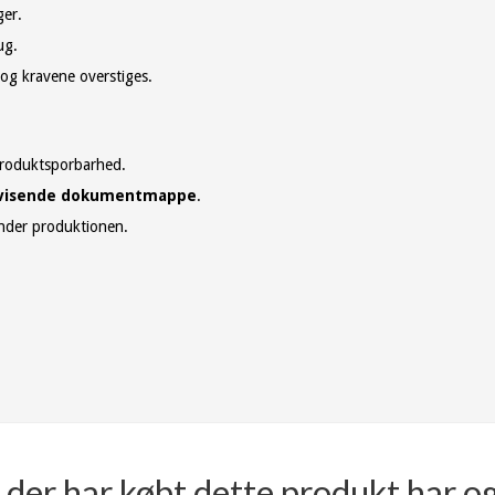
ger.
ug.
 og kravene overstiges.
roduktsporbarhed.
visende dokumentmappe
.
under produktionen.
der har købt dette produkt har o