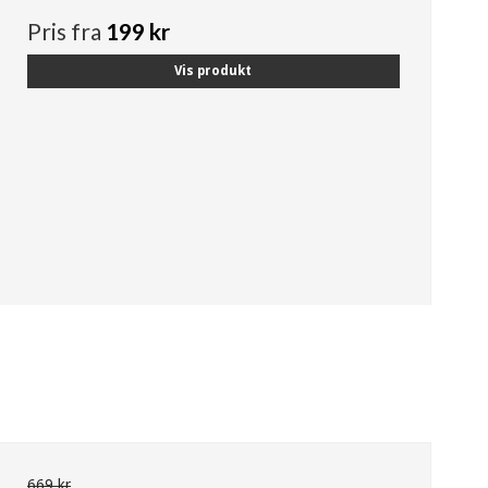
Pris fra
199 kr
Vis produkt
669 kr