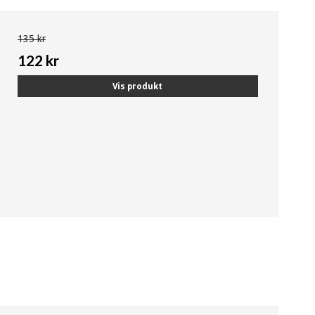
135 kr
122 kr
Vis produkt