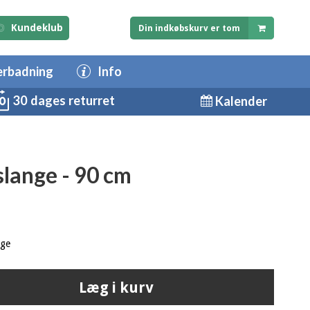
Kundeklub
Din indkøbskurv er tom
erbadning
Info
30 dages returret
Kalender
slange - 90 cm
age
Læg i kurv