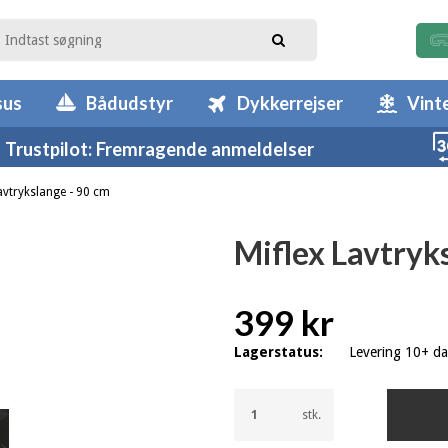
sus
Bådudstyr
Dykkerrejser
Vint
Trustpilot: Fremragende anmeldelser
avtrykslange - 90 cm
Miflex Lavtryk
399 kr
Lagerstatus:
Levering 10+ d
stk.