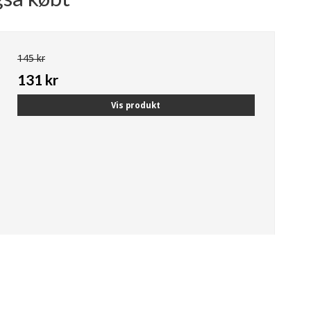
145 kr
131 kr
Vis produkt