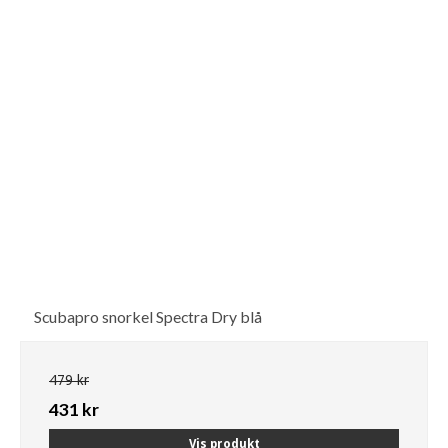
Scubapro snorkel Spectra Dry blå
479 kr
431 kr
Vis produkt