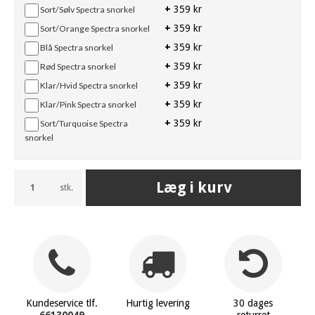
+
359 kr
Sort/Sølv Spectra snorkel
+
359 kr
Sort/Orange Spectra snorkel
+
359 kr
Blå Spectra snorkel
+
359 kr
Rød Spectra snorkel
+
359 kr
Klar/Hvid Spectra snorkel
+
359 kr
Klar/Pink Spectra snorkel
+
359 kr
Sort/Turquoise Spectra
snorkel
Læg i kurv
stk.
Kundeservice tlf.
Hurtig levering
30 dages
66130049
returret