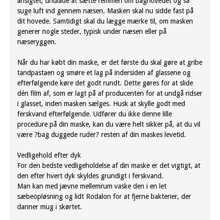
ansigtet, undlade at sætte remmen om baghovedet og så
suge luft ind gennem næsen. Masken skal nu sidde fast på
dit hovede. Samtidigt skal du lægge mærke til, om masken
generer nogle steder, typisk under næsen eller på
næseryggen.
Når du har købt din maske, er det første du skal gøre at gribe
tandpastaen og smøre et lag på indersiden af glassene og
efterfølgende køre det godt rundt. Dette gøres for at slide
dén film af, som er lagt på af producenten for at undgå ridser
i glasset, inden masken sælges. Husk at skylle godt med
ferskvand efterfølgende. Udfører du ikke denne lille
procedure på din maske, kan du være helt sikker på, at du vil
være ?bag duggede ruder? resten af din maskes levetid.
Vedligehold efter dyk
For den bedste vedligeholdelse af din maske er det vigtigt, at
den efter hvert dyk skyldes grundigt i ferskvand.
Man kan med jævne mellemrum vaske den i en let
sæbeopløsning og lidt Rodalon for at fjerne bakterier, der
danner mug i skørtet.