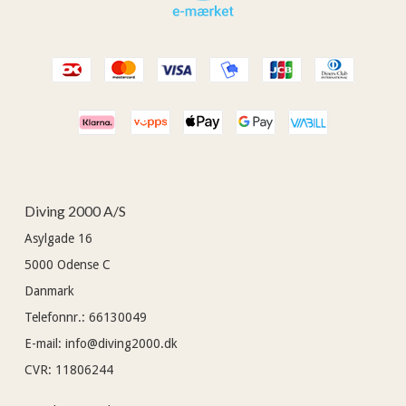
Diving 2000 A/S
Asylgade 16
5000
Odense C
Danmark
Telefonnr.
:
66130049
E-mail
:
info@diving2000.dk
CVR
:
11806244