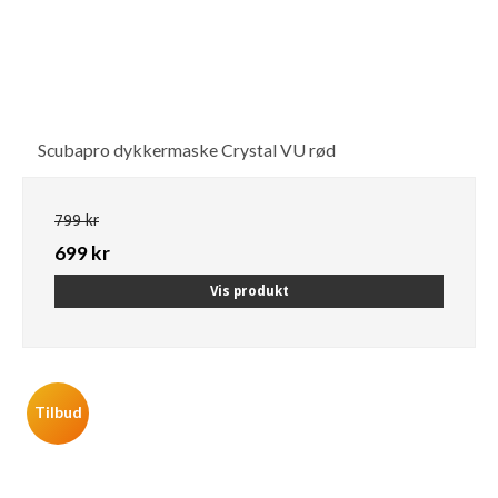
Scubapro dykkermaske Crystal VU rød
799 kr
699 kr
Vis produkt
Tilbud