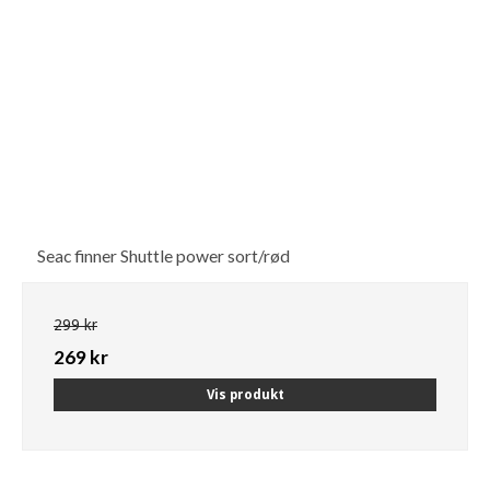
Seac finner Shuttle power sort/rød
299 kr
269 kr
Vis produkt